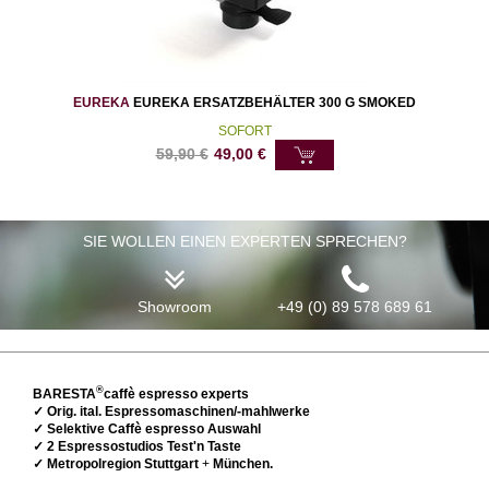
EUREKA
EUREKA ERSATZBEHÄLTER 300 G SMOKED
SOFORT
59,90
€
49,00
€
SIE WOLLEN EINEN EXPERTEN SPRECHEN?
Showroom
+49 (0) 89 578 689 61
®
BARESTA
caffè espresso experts
✓ Orig. ital. Espressomaschinen/-mahlwerke
✓ Selektive Caffè espresso Auswahl
✓ 2 Espressostudios Test'n Taste
✓ Metropolregion Stuttgart
+
München.