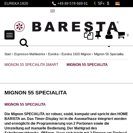
EUREKA 1920
+49 89 578 689 61
Mignon 55 Specialita
- Klassiker
TOGGLE
0
NAVIGATION
Start
›
Espresso-Mahlwerke
›
Eureka
›
Eureka 1920 Mignon
›
Mignon 55 Specialita
MIGNON 55 SPECIALITA SMART
MIGNON 55 SPECIALITA
MI
MIGNON 55 SPECIALITA
MIGNON 55 SPECIALITA
Die Mignon SPECIALITA ist robust, stabil, kompakt und spricht den HOME
BARISTA an. Das Timer-Display ist in die Auswurfnase integriert worden
und ermöglicht die Programmierung von 2 Portionen sowie die
Umstellung auf manuelle Bedienung. Der Mahlgrad des
Scheibenmahlwerks -Ø55mm- lässt sich leicht mit 2 Fingern am Drehrad