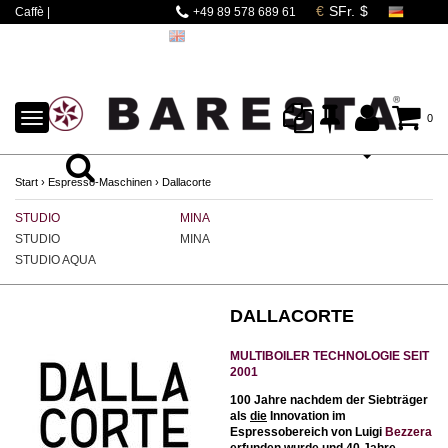
Caffè |
+49 89 578 689 61
Espressomaschinen |
Mahlwerke | Barista
Zubehör
TOGGLE
0
NAVIGATION
Start
›
Espresso-Maschinen
›
Dallacorte
STUDIO
MINA
STUDIO
MINA
STUDIO AQUA
DALLACORTE
MULTIBOILER TECHNOLOGIE SEIT
2001
100 Jahre nachdem der Siebträger
als
die
Innovation im
Espressobereich von Luigi
Bezzera
erfunden wurde und 40 Jahre