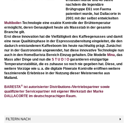
nachdem die legendäre
Brühgruppe E61 von Faema
patentiert wurde, hat Dallacorte in
2001 mit der selbst entwickelten
Multiboiler
-Technologie eine exakte Kontrolle der Brühtemperatur
ermöglicht, deren Genauigkeit heute als Massstab in der gesamte
Branche gilt.
Erst diese Innovation hat die Vielfältigkeit des Kaffeegenusses und damit
eine neue Qualitätsphase in der Espressozubereitung eingeleitet, die den
dadurch entstandenen Kaffeeboom bis heute nachhaltig prägt. Zunächst
nur in der Gastronomie angewendet, hat diese innovative Technologie nun
auch in den HomeBarista Bereich Einzug gehalten. Die Modelle
Mina
, das
Mass aller Dinge und nun die
S T U D ! O
garantieren einzigartige
Temperaturstabilität, die es zuhause so noch nie gegeben hat. Diese, und
weitere Vorzüge wie u. a. die digitale Flowrate Kontrolle eröffnen weitere
faszinierende Erlebnisse in der Nutzung dieser Meisterwerke aus
Mailand.
®
BARESTA
ist autorisierter Distributions-/Vertriebspartner sowie
qualifizierter Servicepartner mit eigener Werkstatt der Marke
DALLACORTE im deutschsprachigen Raum.
FILTERN NACH