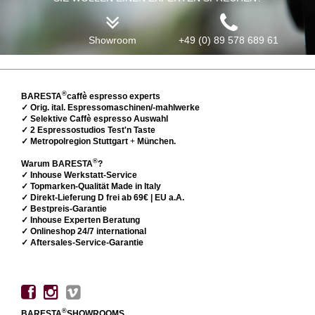
Showroom
+49 (0) 89 578 689 61
®
BARESTA
caffè espresso experts
✓ Orig. ital. Espressomaschinen/-mahlwerke
✓ Selektive Caffè espresso Auswahl
✓ 2 Espressostudios Test'n Taste
✓ Metropolregion Stuttgart
+
München.
®
Warum BARESTA
?
✓ Inhouse Werkstatt-Service
✓ Topmarken-Qualität Made in Italy
✓ Direkt-Lieferung D frei ab 69€ | EU a.A.
✓ Bestpreis-Garantie
✓ Inhouse Experten Beratung
✓ Onlineshop 24/7 international
✓ Aftersales-Service-Garantie
®
BARESTA
SHOWROOMS