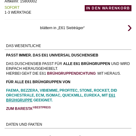
Artikelnr.
15800002
SOFORT
IN DEN WARENKORB
1-3 WERKTAGE
blättern in „E61 Siebträger“
DAS WESENTLICHE
PASST IMMER. DAS E61 UNIVERSAL DUSCHENSIEB
DAS DUSCHENSIEB PASST FÜR
ALLE
E61 BRÜHGRUPPEN
UND WIRD
EINFACH HERAUSGEHEBELT.
HIERBEI GEHT DIE E61
BRÜHGRUPPENDICHTUNG
MIT HERAUS.
FÜR ALLE E61 BRÜHGRUPPEN VON
FAEMA, BEZZERA, VIBIEMME, PROFITEC, STONE, ROCKET, DID
ORCHESTRALE, ECM, ISOMAC, QUICKMILL, EUREKA, MIT
E61
BRÜHGRUPPE
GEEIGNET.
®BESTPREIS
ZUM BARESTA
DATEN UND FAKTEN