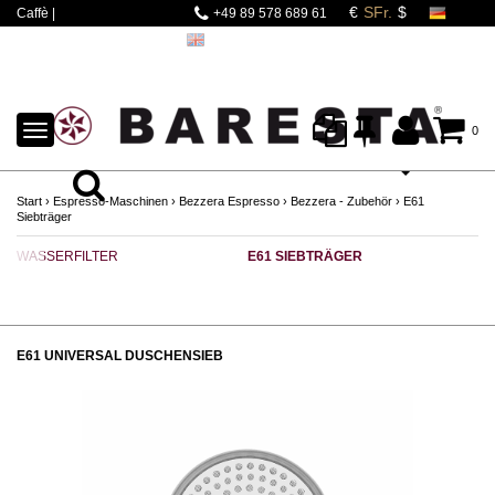
Caffè |
+49 89 578 689 61
Espressomaschinen |
Mahlwerke | Barista
Zubehör
TOGGLE
0
NAVIGATION
Start
›
Espresso-Maschinen
›
Bezzera Espresso
›
Bezzera - Zubehör
›
E61
Siebträger
WASSERFILTER
E61 SIEBTRÄGER
T
E61 UNIVERSAL DUSCHENSIEB