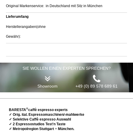
Original Markenservice:
in Deutschland mit Sitz in München
Lieferumfang
Herstellerangaben(ohne
Gewähr):
SIE WOLLEN EINEN EXPERTEN SPRECHEN?
Showroom
+49 (0) 89 578 689 61
®
BARESTA
caffè espresso experts
✓ Orig. ital. Espressomaschinen/-mahlwerke
✓ Selektive Caffè espresso Auswahl
✓ 2 Espressostudios Test'n Taste
✓ Metropolregion Stuttgart
+
München.