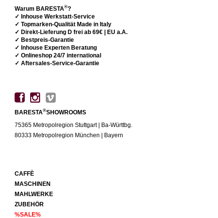
®
Warum BARESTA
?
✓ Inhouse Werkstatt-Service
✓ Topmarken-Qualität Made in Italy
✓ Direkt-Lieferung D frei ab 69€ | EU a.A.
✓ Bestpreis-Garantie
✓ Inhouse Experten Beratung
✓ Onlineshop 24/7 international
✓ Aftersales-Service-Garantie
®
BARESTA
SHOWROOMS
75365 Metropolregion Stuttgart | Ba-Württbg.
80333 Metropolregion München | Bayern
CAFFÈ
MASCHINEN
MAHLWERKE
ZUBEHÖR
%SALE%