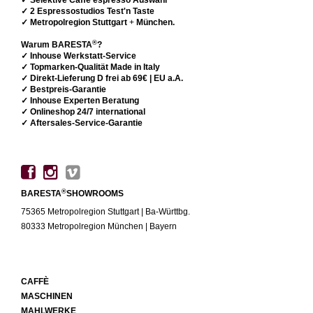
✓ Selektive Caffè espresso Auswahl
✓ 2 Espressostudios Test'n Taste
✓ Metropolregion Stuttgart
+
München.
®
Warum BARESTA
?
✓ Inhouse Werkstatt-Service
✓ Topmarken-Qualität Made in Italy
✓ Direkt-Lieferung D frei ab 69€ | EU a.A.
✓ Bestpreis-Garantie
✓ Inhouse Experten Beratung
✓ Onlineshop 24/7 international
✓ Aftersales-Service-Garantie
®
BARESTA
SHOWROOMS
75365 Metropolregion Stuttgart | Ba-Württbg.
80333 Metropolregion München | Bayern
CAFFÈ
MASCHINEN
MAHLWERKE