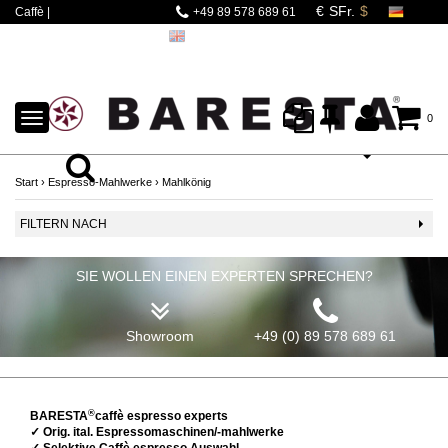
Caffè |
+49 89 578 689 61
Espressomaschinen |
Mahlwerke | Barista
Zubehör
TOGGLE
0
NAVIGATION
Start
›
Espresso-Mahlwerke
›
Mahlkönig
FILTERN NACH
SIE WOLLEN EINEN EXPERTEN SPRECHEN?
Showroom
+49 (0) 89 578 689 61
®
BARESTA
caffè espresso experts
✓ Orig. ital. Espressomaschinen/-mahlwerke