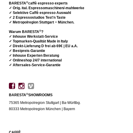
®
BARESTA
caffè espresso experts
✓ Orig. ital. Espressomaschinen/-mahlwerke
✓ Selektive Caffè espresso Auswahl
✓ 2 Espressostudios Test'n Taste
✓ Metropolregion Stuttgart
+
München.
®
Warum BARESTA
?
✓ Inhouse Werkstatt-Service
✓ Topmarken-Qualität Made in Italy
✓ Direkt-Lieferung D frei ab 69€ | EU a.A.
✓ Bestpreis-Garantie
✓ Inhouse Experten Beratung
✓ Onlineshop 24/7 international
✓ Aftersales-Service-Garantie
®
BARESTA
SHOWROOMS
75365 Metropolregion Stuttgart | Ba-Württbg.
80333 Metropolregion München | Bayern
CAFFÈ