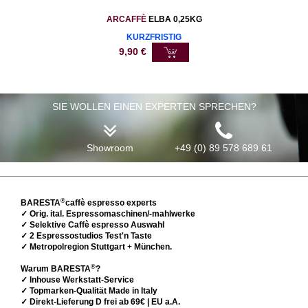
ARCAFFÈ
ELBA 0,25KG
KURZFRISTIG
9,90
€
SIE WOLLEN EINEN EXPERTEN SPRECHEN?
Showroom
+49 (0) 89 578 689 61
®
BARESTA
caffè espresso experts
✓ Orig. ital. Espressomaschinen/-mahlwerke
✓ Selektive Caffè espresso Auswahl
✓ 2 Espressostudios Test'n Taste
✓ Metropolregion Stuttgart
+
München.
®
Warum BARESTA
?
✓ Inhouse Werkstatt-Service
✓ Topmarken-Qualität Made in Italy
✓ Direkt-Lieferung D frei ab 69€ | EU a.A.