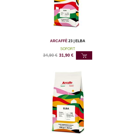
ARCAFFÈ
23 | ELBA
SOFORT
34,90
€
31,90
€