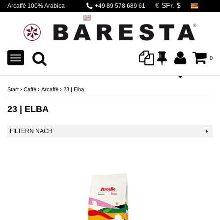
Arcaffè 100% Arabica
+49 89 578 689 61
- 23 | ELBA
TOGGLE
0
NAVIGATION
Start
›
Caffè
›
Arcaffè
›
23 | Elba
23 | ELBA
FILTERN NACH