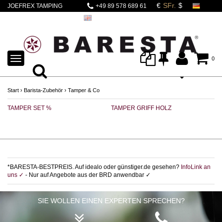
JOEFREX TAMPING
+49 89 578 689 61
STATION TIB Silikon
schwarz
TOGGLE
0
NAVIGATION
Start
›
Barista-Zubehör
›
Tamper & Co
TAMPER SET %
TAMPER GRIFF HOLZ
TA
*BARESTA-BESTPREIS. Auf idealo oder günstiger.de gesehen?
InfoLink an
uns ✓
- Nur auf Angebote aus der BRD anwendbar ✓
SIE WOLLEN EINEN EXPERTEN SPRECHEN?