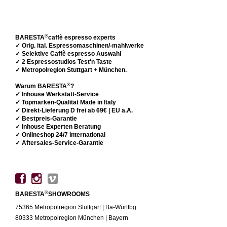
®
BARESTA
caffè espresso experts
✓ Orig. ital. Espressomaschinen/-mahlwerke
✓ Selektive Caffè espresso Auswahl
✓ 2 Espressostudios Test'n Taste
✓ Metropolregion Stuttgart
+
München.
®
Warum BARESTA
?
✓ Inhouse Werkstatt-Service
✓ Topmarken-Qualität Made in Italy
✓ Direkt-Lieferung D frei ab 69€ | EU a.A.
✓ Bestpreis-Garantie
✓ Inhouse Experten Beratung
✓ Onlineshop 24/7 international
✓ Aftersales-Service-Garantie
®
BARESTA
SHOWROOMS
75365 Metropolregion Stuttgart | Ba-Württbg.
80333 Metropolregion München | Bayern