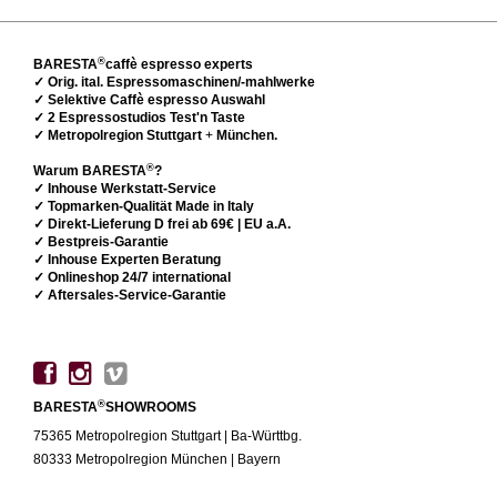
®
BARESTA
caffè espresso experts
✓ Orig. ital. Espressomaschinen/-mahlwerke
✓ Selektive Caffè espresso Auswahl
✓ 2 Espressostudios Test'n Taste
✓ Metropolregion Stuttgart
+
München.
®
Warum BARESTA
?
✓ Inhouse Werkstatt-Service
✓ Topmarken-Qualität Made in Italy
✓ Direkt-Lieferung D frei ab 69€ | EU a.A.
✓ Bestpreis-Garantie
✓ Inhouse Experten Beratung
✓ Onlineshop 24/7 international
✓ Aftersales-Service-Garantie
®
BARESTA
SHOWROOMS
75365 Metropolregion Stuttgart | Ba-Württbg.
80333 Metropolregion München | Bayern