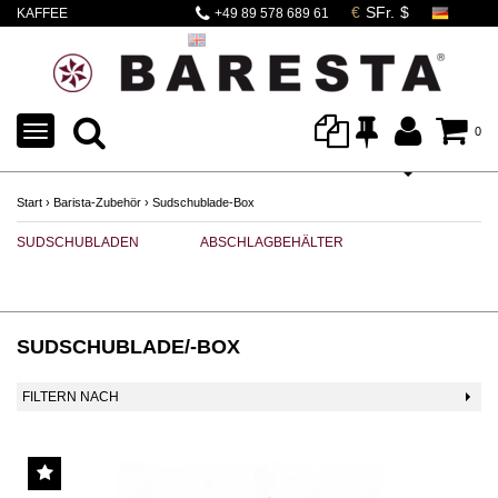
KAFFEE
+49 89 578 689 61
ABSCHLAGBEHÄLTER
TOGGLE
0
NAVIGATION
Start
›
Barista-Zubehör
›
Sudschublade-Box
SUDSCHUBLADEN
ABSCHLAGBEHÄLTER
SUDSCHUBLADE/-BOX
FILTERN NACH