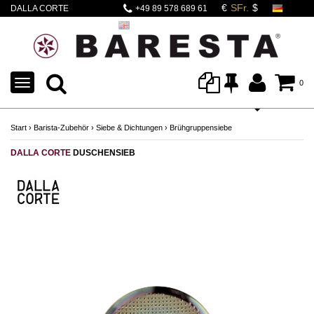
DALLA CORTE
+49 89 578 689 61
DUSCHENSIEB
TOGGLE
0
NAVIGATION
Start
›
Barista-Zubehör
›
Siebe & Dichtungen
›
Brühgruppensiebe
DALLA CORTE
DUSCHENSIEB