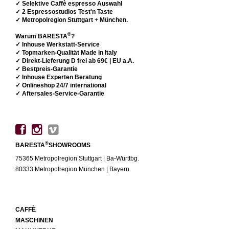
✓ Selektive Caffè espresso Auswahl
✓ 2 Espressostudios Test'n Taste
✓ Metropolregion Stuttgart
+
München.
®
Warum BARESTA
?
✓ Inhouse Werkstatt-Service
✓ Topmarken-Qualität Made in Italy
✓ Direkt-Lieferung D frei ab 69€ | EU a.A.
✓ Bestpreis-Garantie
✓ Inhouse Experten Beratung
✓ Onlineshop 24/7 international
✓ Aftersales-Service-Garantie
®
BARESTA
SHOWROOMS
75365 Metropolregion Stuttgart | Ba-Württbg.
80333 Metropolregion München | Bayern
CAFFÈ
MASCHINEN