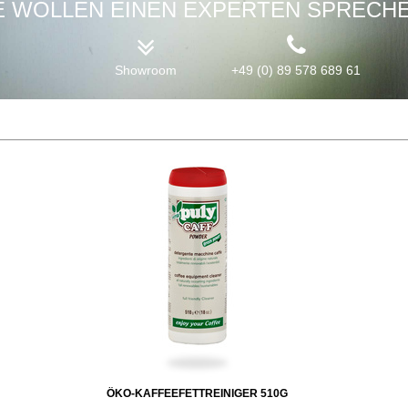
E WOLLEN EINEN EXPERTEN SPRECH
Showroom
+49 (0) 89 578 689 61
ÖKO-KAFFEEFETTREINIGER 510G