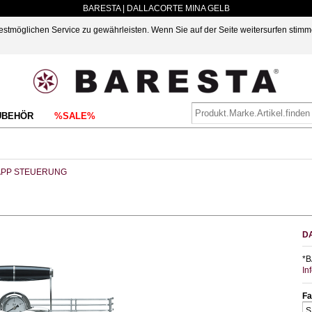
BARESTA | DALLACORTE MINA GELB
möglichen Service zu gewährleisten. Wenn Sie auf der Seite weitersurfen stimm
UBEHÖR
%SALE%
APP STEUERUNG
D
*B
In
Fa