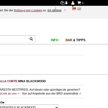
0
+49 89 578 689 61
×
en Sie der
Nutzung von Cookies
zu.
Ich stimme
INFO
BAR
& TIPPS
ALLA CORTE
MINA BLACKWOOD
ARESTA-BESTPREIS. Auf idealo oder günstiger.de gesehen?
foLink an uns ✓
- Nur auf Angebote aus der BRD anwendbar ✓
rbe