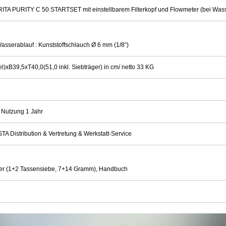
 BRITA PURITY C 50 STARTSET mit einstellbarem Filterkopf und Flowmeter (bei Was
Wasserablauf : Kunststoffschlauch Ø 6 mm (1/8“)
l)xB39,5xT40,0(51,0 inkl. Siebträger) in cm/ netto 33 KG
 Nutzung 1 Jahr
TA Distribution & Vertretung & Werkstatt-Service
äger (1+2 Tassensiebe, 7+14 Gramm), Handbuch