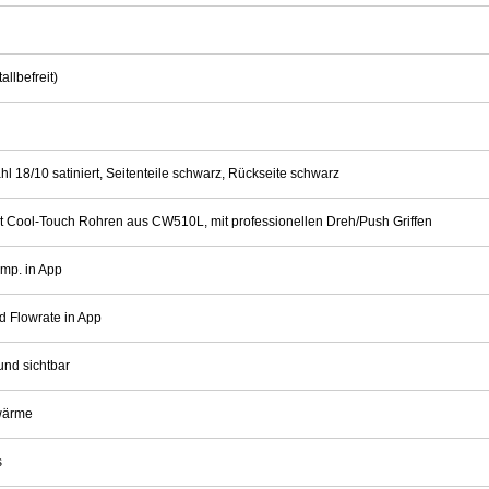
llbefreit)
l 18/10 satiniert, Seitenteile schwarz, Rückseite schwarz
it Cool-Touch Rohren aus CW510L, mit professionellen Dreh/Push Griffen
mp. in App
d Flowrate in App
und sichtbar
lwärme
s