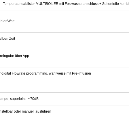
emperaturstabilster MULTIBOILER mit Festwasseranschluss + Seitenteile kombi
ühler/Watt
elben Zeit
reingabe über App
 digital Flowrate programming, wahlweise mit Pre-Infusion
umpe, superleise, <70dB
nstellbar oder manuell ausführen