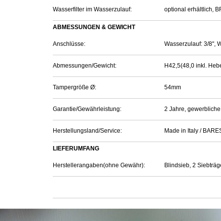
Wasserfilter im Wasserzulauf:
optional erhältlich,
ABMESSUNGEN & GEWICHT
Anschlüsse:
Wasserzulauf: 3/8", 
Abmessungen/Gewicht:
H42,5(48,0 inkl. Hebe
Tampergröße Ø:
54mm
Garantie/Gewährleistung:
2 Jahre, gewerbliche
Herstellungsland/Service:
Made in Italy / BARES
LIEFERUMFANG
Herstellerangaben(ohne Gewähr):
Blindsieb, 2 Siebtr