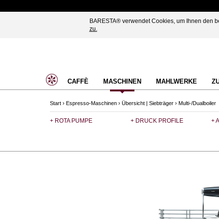
BARESTA® verwendet Cookies, um Ihnen den best
zu.
CAFFÈ
MASCHINEN
MAHLWERKE
Z
Start
›
Espresso-Maschinen
›
Übersicht | Siebträger
›
Multi-/Dualboiler
+ ROTA PUMPE
+ DRUCK PROFILE
+ 