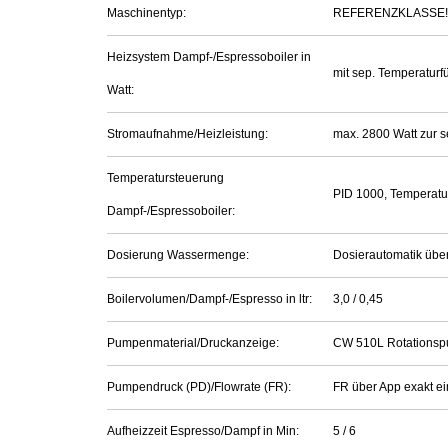
Maschinentyp:
REFERENZKLASSE! - T
Heizsystem Dampf-/Espressoboiler in
mit sep. Temperaturf
Watt:
Stromaufnahme/Heizleistung:
max. 2800 Watt zur s
Temperatursteuerung
PID 1000, Temperatu
Dampf-/Espressoboiler:
Dosierung Wassermenge:
Dosierautomatik über
Boilervolumen/Dampf-/Espresso in ltr:
3,0 / 0,45
Pumpenmaterial/Druckanzeige:
CW 510L Rotationsp
Pumpendruck (PD)/Flowrate (FR):
FR über App exakt ei
Aufheizzeit Espresso/Dampf in Min:
5 / 6