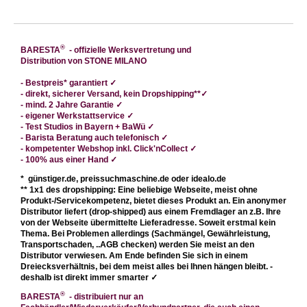
®
BARESTA
- offizielle Werksvertretung und
Distribution von STONE MILANO
-
Bestpreis* garantiert
✓
- direkt
, sicherer Versand, kein Dropshipping**
✓
- mind. 2 Jahre Garantie ✓
- eigener Werkstattservice
✓
- Test Studios in Bayern + BaWü
✓
- Barista Beratung auch telefonisch
✓
- kompetenter Webshop
inkl. Click'nCollect ✓
- 100% aus einer Hand
✓
* günstiger.de, preissuchmaschine.de oder idealo.de
** 1x1 des dropshipping: Eine beliebige Webseite, meist ohne
Produkt-/Servicekompetenz, bietet dieses Produkt an. Ein anonymer
Distributor liefert (drop-shipped) aus einem Fremdlager an z.B. Ihre
von der Webseite übermittelte Lieferadresse. Soweit erstmal kein
Thema. Bei Problemen allerdings (Sachmängel, Gewährleistung,
Transportschaden, ..AGB checken) werden Sie meist an den
Distributor verwiesen. Am Ende befinden Sie sich in einem
Dreiecksverhältnis, bei dem meist alles bei Ihnen hängen bleibt. -
deshalb ist direkt immer smarter
✓
®
BARESTA
- distribuiert nur an