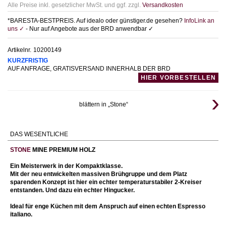
Alle Preise inkl. gesetzlicher MwSt. und ggf. zzgl.
Versandkosten
*BARESTA-BESTPREIS. Auf idealo oder günstiger.de gesehen?
InfoLink an
uns ✓
- Nur auf Angebote aus der BRD anwendbar ✓
Artikelnr.
10200149
KURZFRISTIG
AUF ANFRAGE, GRATISVERSAND INNERHALB DER BRD
HIER VORBESTELLEN
blättern in „Stone“
DAS WESENTLICHE
STONE
MINE PREMIUM HOLZ
Ein Meisterwerk in der Kompaktklasse.
Mit der neu entwickelten massiven Brühgruppe und dem Platz
sparenden Konzept ist hier ein echter temperaturstabiler 2-Kreiser
entstanden. Und dazu ein echter Hingucker.
Ideal für enge Küchen mit dem Anspruch auf einen echten Espresso
italiano.