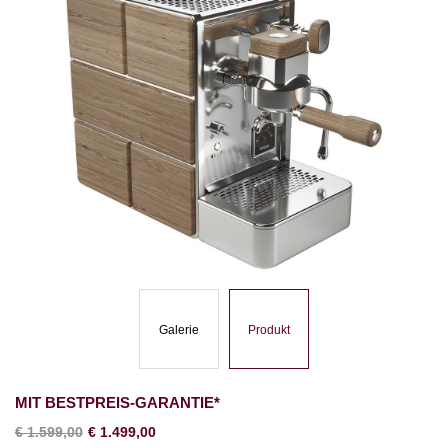
STONE MINE
PREMIUM HOLZ
STONE MINE
STONE EXPLO
PREMIUM HOLZ
FRONT/BACK
SEITENTEIL
Galerie
Produkt
MIT BESTPREIS-GARANTIE*
€
1.599,00
€
1.499,00