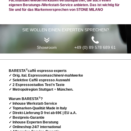
Fachhändler/Wiederverkäufer/Verbundpartner, die auch einen
eigenen Beratungs-/Werkstatt-Service anbieten. Das ist wichtig für
Sie und für das Markenversprechen von STONE MILANO
SIE WOLLEN EINEN EXPERTEN SPRECHEN?
Showroom
+49 (0) 89 578 689 61
®
BARESTA
caffè espresso experts
✓ Orig. ital. Espressomaschinen/-mahlwerke
✓ Selektive Caffè espresso Auswahl
✓ 2 Espressostudios Test'n Taste
✓ Metropolregion Stuttgart
+
München.
®
Warum BARESTA
?
✓ Inhouse Werkstatt-Service
✓ Topmarken-Qualität Made in Italy
✓ Direkt-Lieferung D frei ab 69€ | EU a.A.
✓ Bestpreis-Garantie
✓ Inhouse Experten Beratung
✓ Onlineshop 24/7 international