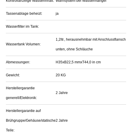
Kontrollanzeige Wasserinhalt:
Warnsystem bei Wassermangel
Tassenablage beheizt:
ja
Wasserfilter im Tank:
1,2ltr., herausnehmbar mit Anschlussflansch
Wassertank Volumen:
unten, ohne Schläuche
Abmessungen:
H35xB22,5 mmxT44,0 in cm
Gewicht:
20 KG
Herstellergarantie
2 Jahre
generell/Elektronik:
Herstellergarantie auf
Brühgruppe/Gehäuse/statische
2 Jahre
Teile: