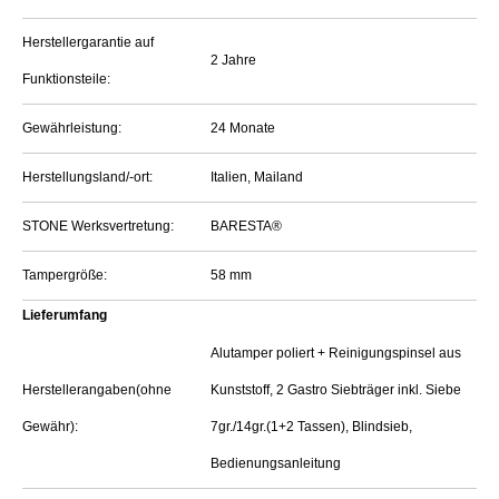
Herstellergarantie auf
2 Jahre
Funktionsteile:
Gewährleistung:
24 Monate
Herstellungsland/-ort:
Italien, Mailand
STONE Werksvertretung:
BARESTA®
Tampergröße:
58 mm
Lieferumfang
Alutamper poliert + Reinigungspinsel aus
Herstellerangaben(ohne
Kunststoff, 2 Gastro Siebträger inkl. Siebe
Gewähr):
7gr./14gr.(1+2 Tassen), Blindsieb,
Bedienungsanleitung