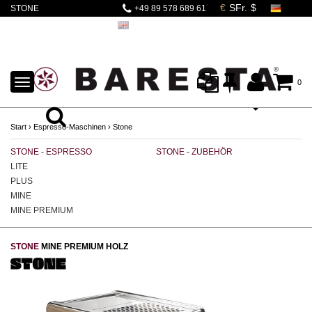
STONE
+49 89 578 689 61
ESPRESSOMASCHINE
MINE PREMIUM
HOLZ
TOGGLE
0
NAVIGATION
Start
›
Espresso-Maschinen
›
Stone
STONE - ESPRESSO
STONE - ZUBEHÖR
ST
LITE
PLUS
MINE
MINE PREMIUM
STONE
MINE PREMIUM HOLZ