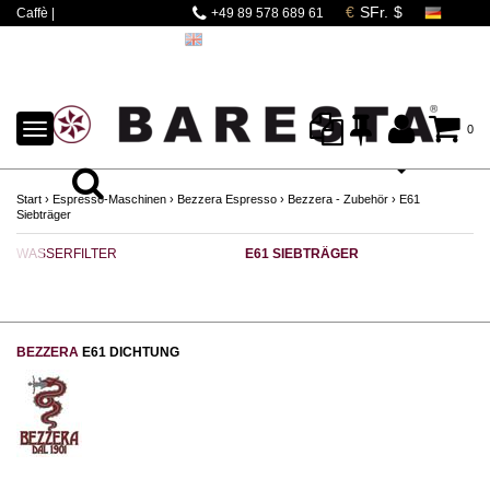
Caffè |
+49 89 578 689 61
Espressomaschinen |
Mahlwerke | Barista
Zubehör
TOGGLE
0
NAVIGATION
Start
›
Espresso-Maschinen
›
Bezzera Espresso
›
Bezzera - Zubehör
›
E61
Siebträger
WASSERFILTER
E61 SIEBTRÄGER
T
BEZZERA
E61 DICHTUNG