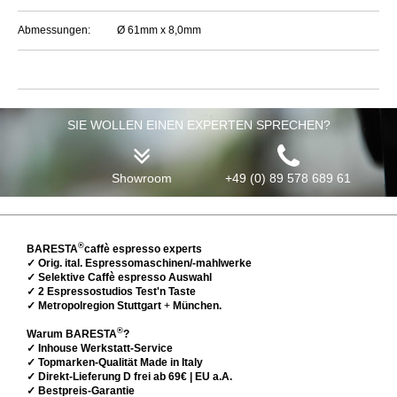
Abmessungen:
Ø 61mm x 8,0mm
SIE WOLLEN EINEN EXPERTEN SPRECHEN?
Showroom
+49 (0) 89 578 689 61
®
BARESTA
caffè espresso experts
✓ Orig. ital. Espressomaschinen/-mahlwerke
✓ Selektive Caffè espresso Auswahl
✓ 2 Espressostudios Test'n Taste
✓ Metropolregion Stuttgart
+
München.
®
Warum BARESTA
?
✓ Inhouse Werkstatt-Service
✓ Topmarken-Qualität Made in Italy
✓ Direkt-Lieferung D frei ab 69€ | EU a.A.
✓ Bestpreis-Garantie