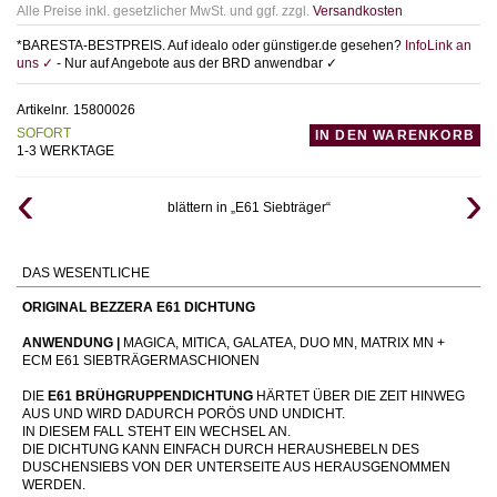
Alle Preise inkl. gesetzlicher MwSt. und ggf. zzgl.
Versandkosten
*BARESTA-BESTPREIS. Auf idealo oder günstiger.de gesehen?
InfoLink an
uns ✓
- Nur auf Angebote aus der BRD anwendbar ✓
Artikelnr.
15800026
SOFORT
IN DEN WARENKORB
1-3 WERKTAGE
blättern in „E61 Siebträger“
DAS WESENTLICHE
ORIGINAL BEZZERA E61 DICHTUNG
ANWENDUNG |
MAGICA, MITICA, GALATEA, DUO MN, MATRIX MN +
ECM E61 SIEBTRÄGERMASCHIONEN
DIE
E61 BRÜHGRUPPENDICHTUNG
HÄRTET ÜBER DIE ZEIT HINWEG
AUS UND WIRD DADURCH PORÖS UND UNDICHT.
IN DIESEM FALL STEHT EIN WECHSEL AN.
DIE DICHTUNG KANN EINFACH DURCH HERAUSHEBELN DES
DUSCHENSIEBS VON DER UNTERSEITE AUS HERAUSGENOMMEN
WERDEN.