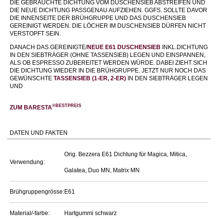
DIE GEBRAUCHTE DICHTUNG VOM DUSCHENSIEB ABSTREIFEN UND
DIE NEUE DICHTUNG PASSGENAU AUFZIEHEN. GGFS. SOLLTE DAVOR
DIE INNENSEITE DER BRÜHGRUPPE UND DAS DUSCHENSIEB
GEREINIGT WERDEN. DIE LÖCHER IM DUSCHENSIEB DÜRFEN NICHT
VERSTOPFT SEIN.
DANACH DAS GEREINIGTE/
NEUE E61 DUSCHENSIEB
INKL.DICHTUNG
IN DEN SIEBTRÄGER (OHNE TASSENSIEB) LEGEN UND EINSPANNEN,
ALS OB ESPRESSO ZUBEREITET WERDEN WÜRDE. DABEI ZIEHT SICH
DIE DICHTUNG WIEDER IN DIE BRÜHGRUPPE. JETZT NUR NOCH DAS
GEWÜNSCHTE
TASSENSIEB (1-ER, 2-ER)
IN DEN SIEBTRÄGER LEGEN
UND
®BESTPREIS
ZUM BARESTA
DATEN UND FAKTEN
Orig. Bezzera E61 Dichtung für Magica, Mitica,
Verwendung:
Galatea, Duo MN, Matrix MN
Brühgruppengrösse:
E61
Material/-farbe:
Hartgummi schwarz