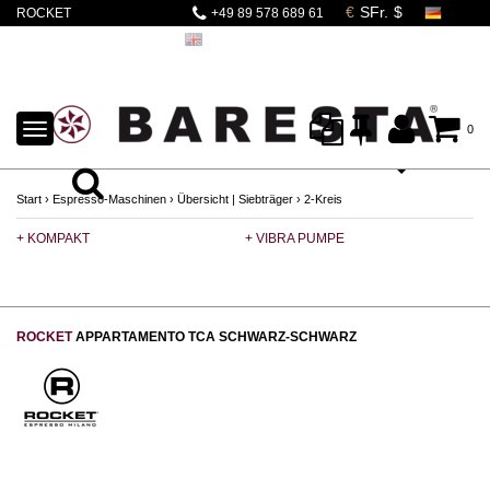
ROCKET
+49 89 578 689 61
APPARTAMENTO
TCA Schwarz-
Schwarz
TOGGLE
0
NAVIGATION
Start
›
Espresso-Maschinen
›
Übersicht | Siebträger
›
2-Kreis
+ KOMPAKT
+ VIBRA PUMPE
+ 
ROCKET
APPARTAMENTO TCA SCHWARZ-SCHWARZ