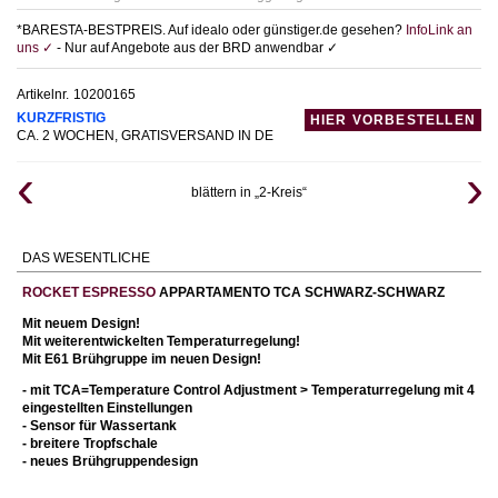
*BARESTA-BESTPREIS. Auf idealo oder günstiger.de gesehen?
InfoLink an
uns ✓
- Nur auf Angebote aus der BRD anwendbar ✓
Artikelnr.
10200165
KURZFRISTIG
HIER VORBESTELLEN
CA. 2 WOCHEN, GRATISVERSAND IN DE
blättern in „2-Kreis“
DAS WESENTLICHE
ROCKET ESPRESSO
APPARTAMENTO TCA SCHWARZ-SCHWARZ
Mit neuem Design!
Mit weiterentwickelten Temperaturregelung!
Mit E61 Brühgruppe im neuen Design!
-
mit
TCA=Temperature Control Adjustment > Temperaturregelung mit 4
eingestellten Einstellungen
- Sensor für Wassertank
- breitere Tropfschale
- neues Brühgruppendesign