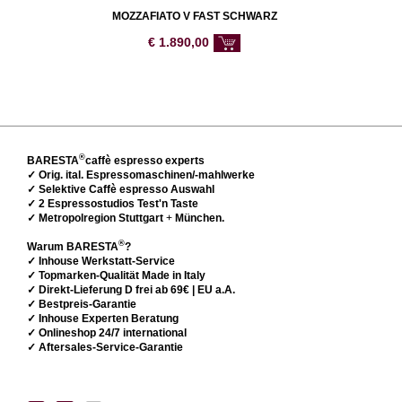
MOZZAFIATO V FAST SCHWARZ
€
1.890,00
®
BARESTA
caffè espresso experts
✓ Orig. ital. Espressomaschinen/-mahlwerke
✓ Selektive Caffè espresso Auswahl
✓ 2 Espressostudios Test'n Taste
✓ Metropolregion Stuttgart
+
München.
®
Warum BARESTA
?
✓ Inhouse Werkstatt-Service
✓ Topmarken-Qualität Made in Italy
✓ Direkt-Lieferung D frei ab 69€ | EU a.A.
✓ Bestpreis-Garantie
✓ Inhouse Experten Beratung
✓ Onlineshop 24/7 international
✓ Aftersales-Service-Garantie