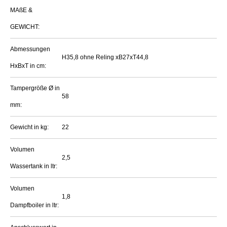
MAßE &
GEWICHT:
Abmessungen
H35,8 ohne Reling xB27xT44,8
HxBxT in cm:
Tampergröße Ø in
58
mm:
Gewicht in kg:
22
Volumen
2,5
Wassertank in ltr:
Volumen
1,8
Dampfboiler in ltr: