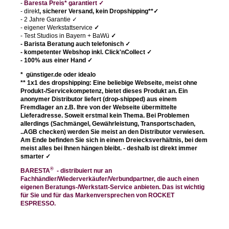
-
Baresta Preis* garantiert
✓
- direkt
, sicherer Versand, kein Dropshipping**
✓
- 2 Jahre Garantie ✓
- eigener Werkstattservice
✓
- Test Studios in Bayern + BaWü
✓
- Barista Beratung auch telefonisch
✓
- kompetenter Webshop
inkl. Click'nCollect ✓
- 100% aus einer Hand
✓
* günstiger.de oder idealo
** 1x1 des dropshipping: Eine beliebige Webseite, meist ohne
Produkt-/Servicekompetenz, bietet dieses Produkt an. Ein
anonymer Distributor liefert (drop-shipped) aus einem
Fremdlager an z.B. Ihre von der Webseite übermittelte
Lieferadresse. Soweit erstmal kein Thema. Bei Problemen
allerdings (Sachmängel, Gewährleistung, Transportschaden,
..AGB checken) werden Sie meist an den Distributor verwiesen.
Am Ende befinden Sie sich in einem Dreiecksverhältnis, bei dem
meist alles bei Ihnen hängen bleibt. - deshalb ist direkt immer
smarter
✓
®
BARESTA
- distribuiert nur an
Fachhändler/Wiederverkäufer/Verbundpartner, die auch einen
eigenen Beratungs-/Werkstatt-Service anbieten. Das ist wichtig
für Sie und für das Markenversprechen von ROCKET
ESPRESSO.