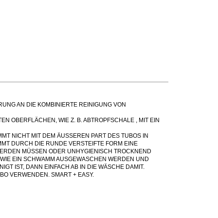
RUNG AN DIE KOMBINIERTE REINIGUNG VON
 OBERFLÄCHEN, WIE Z. B. ABTROPFSCHALE , MIT EIN
MT NICHT MIT DEM ÄUSSEREN PART DES TUBOS IN
MMT DURCH DIE RUNDE VERSTEIFTE FORM EINE
 WERDEN MÜSSEN ODER UNHYGIENISCH TROCKNEND
 WIE EIN SCHWAMM AUSGEWASCHEN WERDEN UND
GT IST, DANN EINFACH AB IN DIE WÄSCHE DAMIT.
BO VERWENDEN. SMART + EASY.