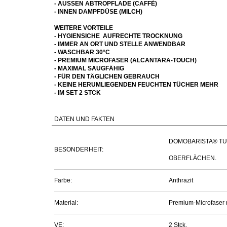
- AUSSEN ABTROPFLADE (CAFFÈ)
- INNEN DAMPFDÜSE (MILCH)
WEITERE VORTEILE
- HYGIENSICHE AUFRECHTE TROCKNUNG
- IMMER AN ORT UND STELLE ANWENDBAR
- WASCHBAR 30°C
- PREMIUM MICROFASER (ALCANTARA-TOUCH)
- MAXIMAL SAUGFÄHIG
- FÜR DEN TÄGLICHEN GEBRAUCH
- KEINE HERUMLIEGENDEN FEUCHTEN TÜCHER MEHR
- IM SET 2 STCK
DATEN UND FAKTEN
DOMOBARISTA® TU
BESONDERHEIT:
OBERFLÄCHEN.
Farbe:
Anthrazit
Material:
Premium-Microfaser m
VE:
2 Stck.