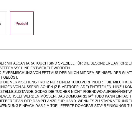
e
Produkt
ER MIT ALCANTARA TOUCH SIND SPEZIELL FÜR DIE BESONDERE ANFORDE
KAFFEEMASCHINE ENTWICKELT WORDEN.
E VERMISCHUNG VON FETT AUS DER MILCH MIT DEM REINIGEN DER GLATTEN
T GELÖST.
 DIE VERMISCHUNG TROTZ NUR EINEM TUBO VERHINDERT. DIE MILCH KOM
INIGEN VON AUSSENFLÄCHEN (Z.B. ABTROPFLADE) ENTSTEHEN. HINZU KO
 STELLE ZUSTANDE, SODAS DIE TÜCHER NICHT IRGENDWO AUFGEHÄNGT
®
GEWECHSELT WERDEN MÜSSEN. DAS DOMOBARISTA
TUBO KANN EINFACH
IFFBEREIT AN DER DAMPFLANZE ZUR HAND. WENN ES ZU STARK VERUNREINI
®
NWENDUNG EINFACH DAS 2 MITGELIEFERTE DOMOBARISTA
REINIGUNGS-TU