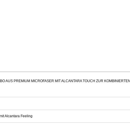
BO AUS PREMIUM MICROFASER MIT ALCANTARA TOUCH ZUR KOMBINIERTE
it Alcantara Feeling