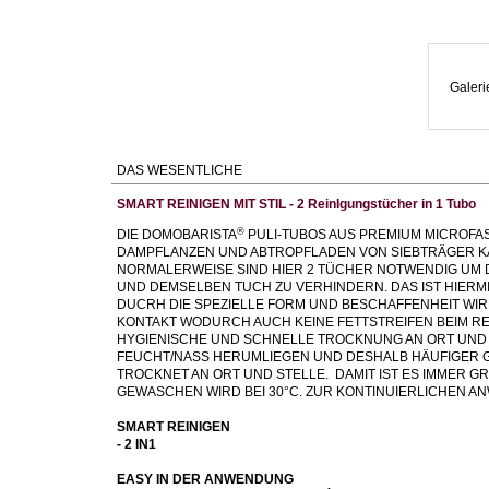
Galeri
DAS WESENTLICHE
SMART REINIGEN MIT STIL - 2 ReinIgungstücher in 1 Tubo
®
DIE DOMOBARISTA
PULI-TUBOS AUS PREMIUM MICROFAS
DAMPFLANZEN UND ABTROPFLADEN VON SIEBTRÄGER 
NORMALERWEISE SIND HIER 2 TÜCHER NOTWENDIG UM DI
UND DEMSELBEN TUCH ZU VERHINDERN. DAS IST HIERMI
DUCRH DIE SPEZIELLE FORM UND BESCHAFFENHEIT WIRD
KONTAKT WODURCH AUCH KEINE FETTSTREIFEN BEIM RE
HYGIENISCHE UND SCHNELLE TROCKNUNG AN ORT UND
FEUCHT/NASS HERUMLIEGEN UND DESHALB HÄUFIGER 
TROCKNET AN ORT UND STELLE. DAMIT IST ES IMMER GR
GEWASCHEN WIRD BEI 30°C. ZUR KONTINUIERLICHEN A
SMART REINIGEN
- 2 IN1
EASY IN DER ANWENDUNG