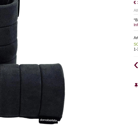
€
Al
*B
In
Ar
S
1