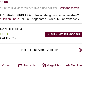
32,00
le Preise inkl. gesetzlicher MwSt. und ggf. zzgl.
Versandkosten
ARESTA-BESTPREIS. Auf idealo oder günstiger.de gesehen?
foLink an uns ✓
- Nur auf Angebote aus der BRD anwendbar ✓
tikelnr.
16000004
OFORT
IN DEN WARENKORB
-3 WERKTAGE
blättern in „Bezzera - Zubehör“
Merken
Empfehlen
Vergleichen
Drucken