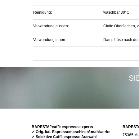
Reinigung:
waschbar 30°C
Verwendung aussen:
Glatte Oberflächen, 
Verwendung innen:
Dampfdüse nach dem 
SI
®
BARESTA
caffè espresso experts
BAREST
✓ Orig. ital. Espressomaschinen/-mahlwerke
75365 Met
✓ Selektive Caffè espresso Auswahl