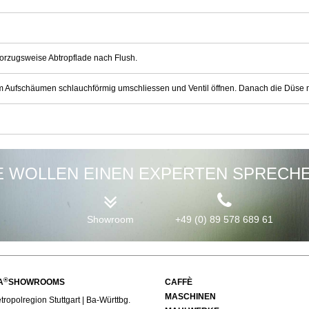
vorzugsweise Abtropflade nach Flush.
Aufschäumen schlauchförmig umschliessen und Ventil öffnen. Danach die Düse 
E WOLLEN EINEN EXPERTEN SPRECH
Showroom
+49 (0) 89 578 689 61
®
A
SHOWROOMS
CAFFÈ
MASCHINEN
ropolregion Stuttgart | Ba-Württbg.