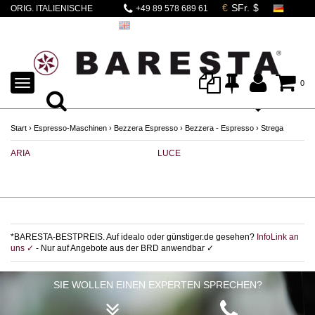
ORIG. ITALIENISCHE
+49 89 578 689 61
PROFI HANDEBEL
ESPRESSOMASCHINE
TOGGLE
0
NAVIGATION
Start
›
Espresso-Maschinen
›
Bezzera Espresso
›
Bezzera - Espresso
›
Strega
ARIA
LUCE
S
*BARESTA-BESTPREIS. Auf idealo oder günstiger.de gesehen?
InfoLink an
uns ✓
- Nur auf Angebote aus der BRD anwendbar ✓
SIE WOLLEN EINEN EXPERTEN SPRECHEN?