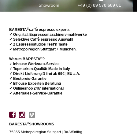
Showroom
+49 (0) 89 578 689 61
®
BARESTA
caffè espresso experts
✓ Orig. ital. Espressomaschinen/-mahlwerke
✓ Selektive Caffè espresso Auswahl
✓ 2 Espressostudios Test'n Taste
✓ Metropolregion Stuttgart
+
München.
®
Warum BARESTA
?
✓ Inhouse Werkstatt-Service
✓ Topmarken-Qualität Made in Italy
✓ Direkt-Lieferung D frei ab 69€ | EU a.A.
✓ Bestpreis-Garantie
✓ Inhouse Experten Beratung
✓ Onlineshop 24/7 international
✓ Aftersales-Service-Garantie
®
BARESTA
SHOWROOMS
75365 Metropolregion Stuttgart | Ba-Württbg.