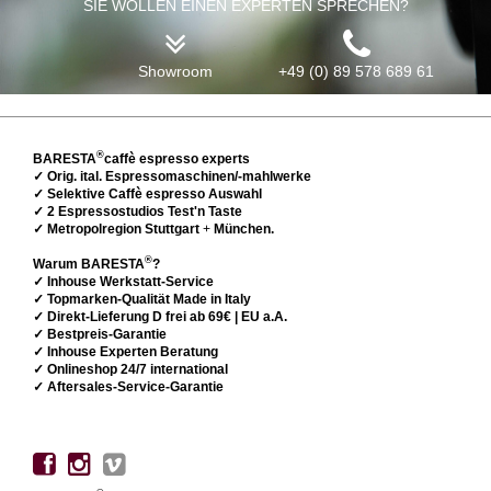
SIE WOLLEN EINEN EXPERTEN SPRECHEN?
Showroom
+49 (0) 89 578 689 61
®
BARESTA
caffè espresso experts
✓ Orig. ital. Espressomaschinen/-mahlwerke
✓ Selektive Caffè espresso Auswahl
✓ 2 Espressostudios Test'n Taste
✓ Metropolregion Stuttgart
+
München.
®
Warum BARESTA
?
✓ Inhouse Werkstatt-Service
✓ Topmarken-Qualität Made in Italy
✓ Direkt-Lieferung D frei ab 69€ | EU a.A.
✓ Bestpreis-Garantie
✓ Inhouse Experten Beratung
✓ Onlineshop 24/7 international
✓ Aftersales-Service-Garantie