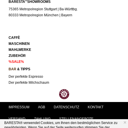
®
BARESTA
SHOWROOMS
75365 Metropolregion Stuttgart | Ba-Württbg.
80333 Metropolregion München | Bayern
CAFFÈ
MASCHINEN
MAHLWERKE
ZUBEHÖR
%SALE%
BAR
& TIPPS
Der perfekte Espresso
Der perfekte Milchschaum
IMPRESSUM
AGB
DATENSCHUTZ
KONTAKT
VERSAND
ZAHLUNG
STELLENANGEBOTE
×
BARESTA® verwendet Cookies, um Ihnen den bestmöglichen Service zu
gewährleisten. Wenn Sie auf der Seite weitersurfen stimmen Sie der