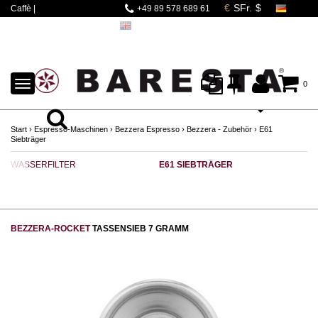
Caffè |
+49 89 578 689 61
Espressomaschinen |
Mahlwerke | Barista
Zubehör
TOGGLE
0
NAVIGATION
Start
›
Espresso-Maschinen
›
Bezzera Espresso
›
Bezzera - Zubehör
›
E61
Siebträger
WASSERFILTER
E61 SIEBTRÄGER
T
BEZZERA-ROCKET
TASSENSIEB 7 GRAMM