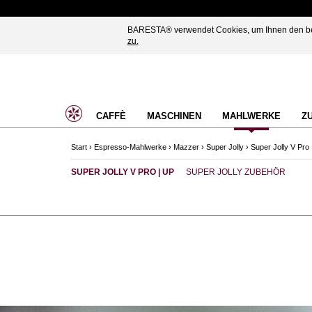
BARESTA® verwendet Cookies, um Ihnen den best
zu.
CAFFÈ
MASCHINEN
MAHLWERKE
Z
Start
›
Espresso-Mahlwerke
›
Mazzer
›
Super Jolly
›
Super Jolly V Pro 
SUPER JOLLY V PRO | UP
SUPER JOLLY ZUBEHÖR