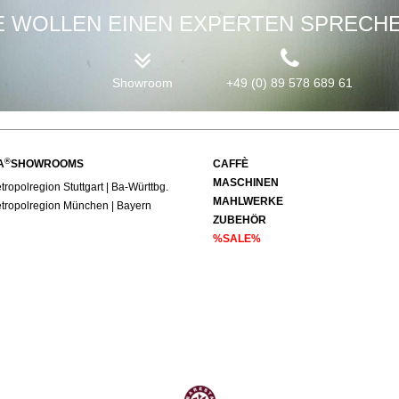
E WOLLEN EINEN EXPERTEN SPRECH
Showroom
+49 (0) 89 578 689 61
®
A
SHOWROOMS
CAFFÈ
MASCHINEN
ropolregion Stuttgart | Ba-Württbg.
MAHLWERKE
tropolregion München | Bayern
ZUBEHÖR
%SALE%