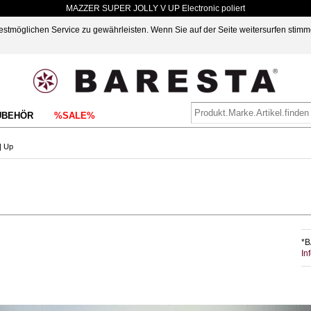
MAZZER SUPER JOLLY V UP Electronic poliert
möglichen Service zu gewährleisten. Wenn Sie auf der Seite weitersurfen stimm
UBEHÖR
%SALE%
| Up
*B
In