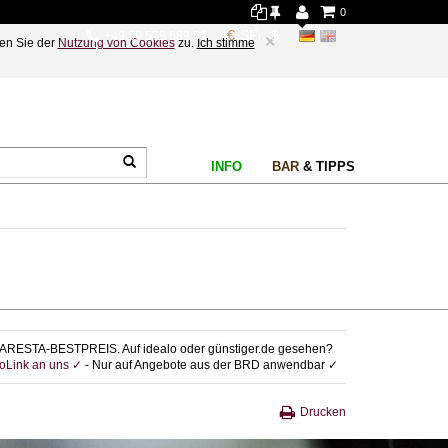
0
+49 89 578 689 61
×
en Sie der
Nutzung von Cookies
zu.
Ich stimme
INFO
BAR
& TIPPS
ARESTA-BESTPREIS. Auf idealo oder günstiger.de gesehen?
foLink an uns ✓
- Nur auf Angebote aus der BRD anwendbar ✓
Drucken