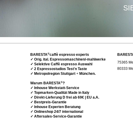
SI
®
BARESTA
caffè espresso experts
BAREST
✓ Orig. ital. Espressomaschinen/-mahlwerke
75365 Met
✓ Selektive Caffè espresso Auswahl
80333 Me
✓ 2 Espressostudios Test'n Taste
✓ Metropolregion Stuttgart
+
München.
®
Warum BARESTA
?
✓ Inhouse Werkstatt-Service
✓ Topmarken-Qualität Made in Italy
✓ Direkt-Lieferung D frei ab 69€ | EU a.A.
✓ Bestpreis-Garantie
✓ Inhouse Experten Beratung
✓ Onlineshop 24/7 international
✓ Aftersales-Service-Garantie