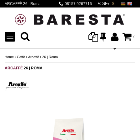
ARCAFFÈ 26 | Roma
08157 9267716
TOGGLE
0
NAVIGATION
Home
›
Caffè
›
Arcaffè
›
26 | Roma
ARCAFFÈ
26 | ROMA