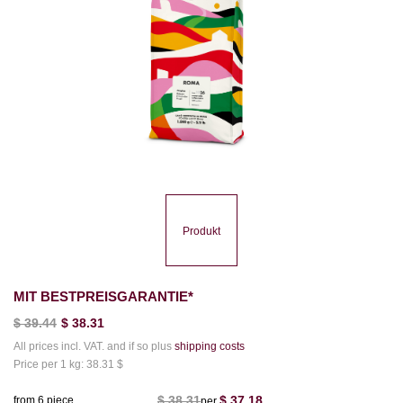
Produkt
MIT BESTPREISGARANTIE*
$
39.44
$
38.31
All prices incl. VAT. and if so plus
shipping costs
Price per 1 kg: 38.31 $
$
38.31
$
37.18
from 6 piece
per