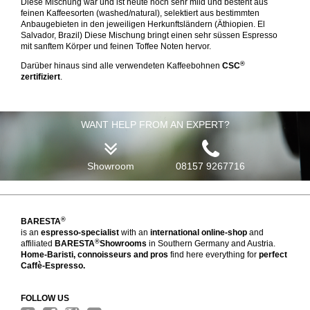
Diese Mischung war und ist heute noch sehr mild und besteht aus
feinen Kaffeesorten (washed/natural), selektiert aus bestimmten
Anbaugebieten in den jeweiligen Herkunftsländern (Äthiopien. El
Salvador, Brazil) Diese Mischung bringt einen sehr süssen Espresso
mit sanftem Körper und feinen Toffee Noten hervor.
®
Darüber hinaus sind alle verwendeten Kaffeebohnen
CSC
zertifiziert
.
WANT HELP FROM AN EXPERT?
Showroom
08157 9267716
®
BARESTA
is an
espresso-specialist
with an
international online-shop
and
®
affiliated
BARESTA
Showrooms
in Southern Germany and Austria.
Home-Baristi, connoisseurs and pros
find here everything for
perfect
Caffè-Espresso.
FOLLOW US