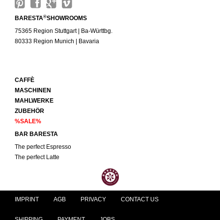
®
BARESTA
SHOWROOMS
75365 Region Stuttgart | Ba-Württbg.
80333 Region Munich | Bavaria
CAFFÈ
MASCHINEN
MAHLWERKE
ZUBEHÖR
%SALE%
BAR BARESTA
The perfect Espresso
The perfect Latte
IMPRINT
AGB
PRIVACY
CONTACT US
SHIPPING
PAYMENT
JOBS