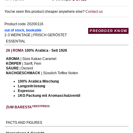
You've seen this product cheaper anywhere else?
Contact us
Product code
20200116
out of stock, bookable
PREORDER KNOW
2-3 WERKTAGE | FRISCH GERÖSTET
ESSENTIAL
26 | ROMA
100% Arabica - Seit 1926
AROMA
| Süss Kakao Caramel
KÖRPER
| Sanft, Fein
SÄURE
| Dezent
NACHGESCHMACK
| Süsslich Toffee Noten
100% Arabica Mischung
Langzeitröstung
Espresso
1KG Packung mit Aromaschutzventil
®BESTPREIS
ZUM BARESTA
FACTS AND FIGURES