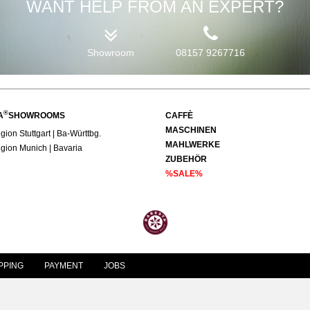
WANT HELP FROM AN EXPERT?
Showroom
08157 9267716
®
A
SHOWROOMS
CAFFÈ
MASCHINEN
ion Stuttgart | Ba-Württbg.
MAHLWERKE
ion Munich | Bavaria
ZUBEHÖR
%SALE%
PPING
PAYMENT
JOBS