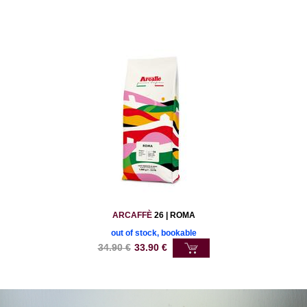
ARCAFFÈ
26 | ROMA
out of stock, bookable
34.90
€
33.90
€