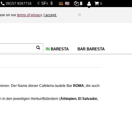
08157 9267716
0
×
base on our
terms of privacy
.
I accept.
IN
BARESTA
BAR BARESTA
ieren. Der Name dieser Cafeteria lautete Bar
ROMA
, die auch
 in den jeweiligen Herkunftsländern (
Äthiopien. El Salvador,