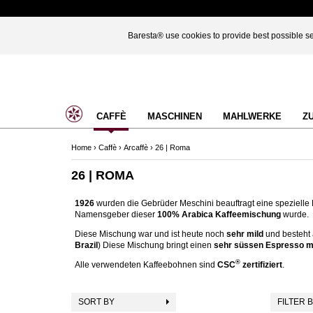
Baresta® use cookies to provide best possible ser
CAFFÈ
MASCHINEN
MAHLWERKE
Z
Home
›
Caffè
›
Arcaffè
›
26 | Roma
26 | ROMA
1926
wurden die Gebrüder Meschini beauftragt eine spezielle 
Namensgeber dieser
100% Arabica Kaffeemischung
wurde.
Diese Mischung war und ist heute noch
sehr mild
und besteht 
Brazil
) Diese Mischung bringt einen
sehr süssen Espresso m
®
Alle verwendeten Kaffeebohnen sind
CSC
zertifiziert
.
SORT BY
FILTER 