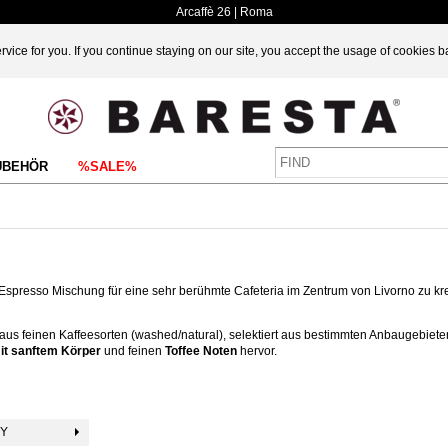
Arcaffè 26 | Roma
vice for you. If you continue staying on our site, you accept the usage of cookies 
UBEHÖR
%SALE%
Espresso Mischung für eine sehr berühmte Cafeteria im Zentrum von Livorno zu kre
aus feinen Kaffeesorten (washed/natural), selektiert aus bestimmten Anbaugebieten
it sanftem Körper
und feinen
Toffee Noten
hervor.
BY