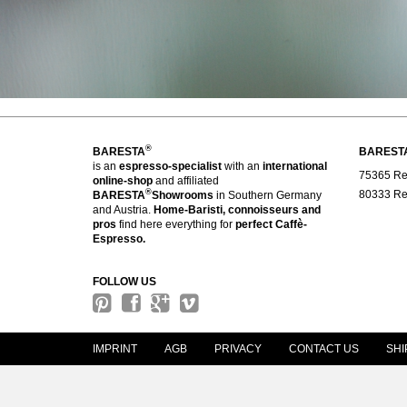
®
BARESTA
BAREST
is an
espresso-specialist
with an
international
75365 Reg
online-shop
and affiliated
®
80333 Reg
BARESTA
Showrooms
in Southern Germany
and Austria.
Home-Baristi, connoisseurs and
pros
find here everything for
perfect Caffè-
Espresso.
FOLLOW US
IMPRINT
AGB
PRIVACY
CONTACT US
SHI