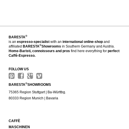
®
BARESTA
is an
espresso-specialist
with an
international online-shop
and
®
affiliated
BARESTA
Showrooms
in Southern Germany and Austria.
Home-Baristi, connoisseurs and pros
find here everything for
perfect
Caffè-Espresso.
FOLLOW US
®
BARESTA
SHOWROOMS
75365 Region Stuttgart | Ba-Württbg.
80333 Region Munich | Bavaria
CAFFÈ
MASCHINEN