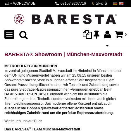
EU + WORLDWIDE
08157 9267716
SHIPPING
TOGGLE
0
NAVIGATION
BARESTA® Showroom | München-Maxvorstadt
METROPOLREGION MÜNCHEN
Im zentral gelegenen Stadtteil Maxvorstadt im Hinterhof in München nahe
dem UNI und Museenviertel haben wir am 25.08.15 unseren besten
Showroom/Konzept Store in München eröffnet. Auf insgesamt 200 qm
Gesamt-/Ausstellungsfläche machen wir Technik und Zubereitung sowie
das pure Siebträger-Espressomaschinen-Vergnügen erlebbar. Beim
BARESTA® TEST'N TASTE
erklären wir nicht nur ausführlich die
Zubereitung und die Technik, sondern verkosten mit Ihnen auch gleich
Ihren Lieblingsespresso. Das moderne offene Konzept enthält auch
ausgesuchte Bohnen qualitätsorientierter Röstereien sowie
reichhaltiges Zubehör rund um die perfekte Espressozubereitung.
Wir freuen uns auf Euch
®
Das BARESTA
TEAM München-Maxvorstadt