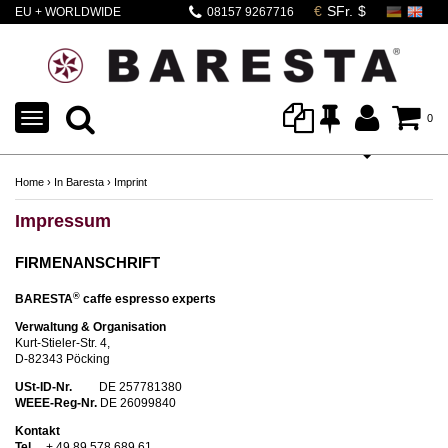
EU + WORLDWIDE
08157 9267716
SHIPPING
TOGGLE
0
NAVIGATION
Home
›
In Baresta
›
Imprint
Impressum
FIRMENANSCHRIFT
®
BARESTA
caffe espresso experts
Verwaltung & Organisation
Kurt-Stieler-Str. 4,
D-82343 Pöcking
USt-ID-Nr.
DE 257781380
WEEE-Reg-Nr.
DE 26099840
Kontakt
Tel
+ 49 89 578 689 61