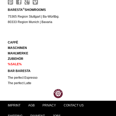
®
BARESTA
SHOWROOMS
75365 Region Stuttgart | Ba-Württbg.
80333 Region Munich | Bavaria
CAFFÈ
MASCHINEN
MAHLWERKE
ZUBEHÖR
%SALE%
BAR BARESTA
The perfect Espresso
The perfect Latte
IMPRINT
AGB
PRIVACY
CONTACT US
SHIPPING
PAYMENT
JOBS