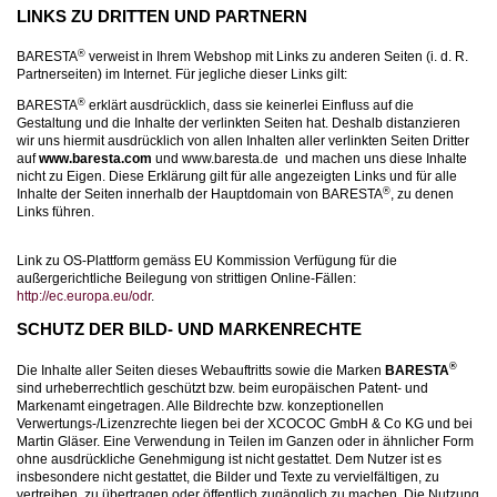
LINKS ZU DRITTEN UND PARTNERN
®
BARESTA
verweist in Ihrem Webshop mit Links zu anderen Seiten (i. d. R.
Partnerseiten) im Internet. Für jegliche dieser Links gilt:
®
BARESTA
erklärt ausdrücklich, dass sie keinerlei Einfluss auf die
Gestaltung und die Inhalte der verlinkten Seiten hat. Deshalb distanzieren
wir uns hiermit ausdrücklich von allen Inhalten aller verlinkten Seiten Dritter
auf
www.baresta.com
und www.baresta.de und machen uns diese Inhalte
nicht zu Eigen. Diese Erklärung gilt für alle angezeigten Links und für alle
®
Inhalte der Seiten innerhalb der Hauptdomain von BARESTA
, zu denen
Links führen.
Link zu OS-Plattform gemäss EU Kommission Verfügung für die
außergerichtliche Beilegung von strittigen Online-Fällen:
http://ec.europa.eu/odr
.
SCHUTZ DER BILD- UND MARKENRECHTE
®
Die Inhalte aller Seiten dieses Webauftritts sowie die Marken
BARESTA
sind urheberrechtlich geschützt bzw. beim europäischen Patent- und
Markenamt eingetragen. Alle Bildrechte bzw. konzeptionellen
Verwertungs-/Lizenzrechte liegen bei der XCOCOC GmbH & Co KG und bei
Martin Gläser. Eine Verwendung in Teilen im Ganzen oder in ähnlicher Form
ohne ausdrückliche Genehmigung ist nicht gestattet. Dem Nutzer ist es
insbesondere nicht gestattet, die Bilder und Texte zu vervielfältigen, zu
vertreiben, zu übertragen oder öffentlich zugänglich zu machen. Die Nutzung