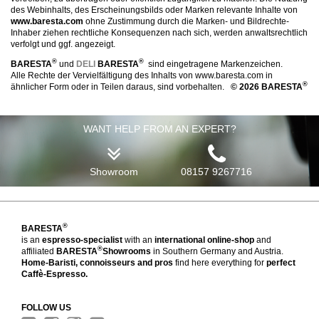
des Webinhalts, des Erscheinungsbilds oder Marken relevante Inhalte von
www.baresta.com
ohne Zustimmung durch die Marken- und Bildrechte-
Inhaber ziehen rechtliche Konsequenzen nach sich, werden anwaltsrechtlich
verfolgt und ggf. angezeigt.
®
®
BARESTA
und
DELI
BARESTA
sind eingetragene Markenzeichen.
Alle Rechte der Vervielfältigung des Inhalts von www.baresta.com in
®
ähnlicher Form oder in Teilen daraus, sind vorbehalten.
© 2026 BARESTA
WANT HELP FROM AN EXPERT?
Showroom
08157 9267716
®
BARESTA
is an
espresso-specialist
with an
international online-shop
and
®
affiliated
BARESTA
Showrooms
in Southern Germany and Austria.
Home-Baristi, connoisseurs and pros
find here everything for
perfect
Caffè-Espresso.
FOLLOW US