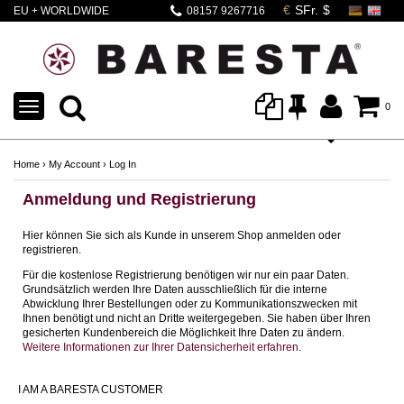
EU + WORLDWIDE
08157 9267716
SHIPPING
TOGGLE
0
NAVIGATION
Home
›
My Account
›
Log In
Anmeldung und Registrierung
Hier können Sie sich als Kunde in unserem Shop anmelden oder
registrieren.
Für die kostenlose Registrierung benötigen wir nur ein paar Daten.
Grundsätzlich werden Ihre Daten ausschließlich für die interne
Abwicklung Ihrer Bestellungen oder zu Kommunikationszwecken mit
Ihnen benötigt und nicht an Dritte weitergegeben. Sie haben über Ihren
gesicherten Kundenbereich die Möglichkeit Ihre Daten zu ändern.
Weitere Informationen zur Ihrer Datensicherheit erfahren
.
I AM A BARESTA CUSTOMER