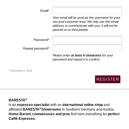
Email*:
Your email will be used as the username for your
secured customer area. We only use this email
address to communicate with you. It will not be
passed on to third parties.
Password*:
Repeat password*:
Please enter
at least 6 characters
for your
password and repeat it to confirm.
* Mandatory field
®
BARESTA
is an
espresso-specialist
with an
international online-shop
and
®
affiliated
BARESTA
Showrooms
in Southern Germany and Austria.
Home-Baristi, connoisseurs and pros
find here everything for
perfect
Caffè-Espresso.