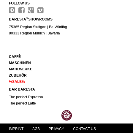
FOLLOW US
®
BARESTA
SHOWROOMS
75365 Region Stuttgart | Ba-Württbg.
80333 Region Munich | Bavaria
CAFFÈ
MASCHINEN
MAHLWERKE
ZUBEHÖR
%SALE%
BAR BARESTA
The perfect Espresso
The perfect Latte
IMPRINT
AGB
PRIVACY
CONTACT US