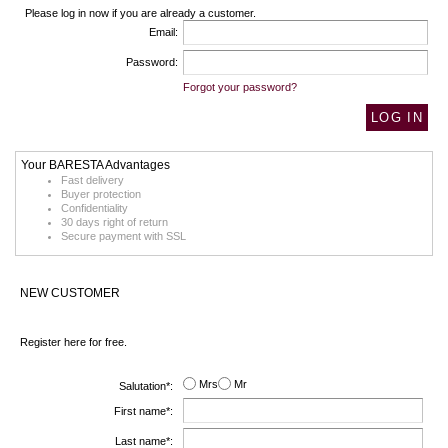
Please log in now if you are already a customer.
Email:
Password:
Forgot your password?
Your BARESTA Advantages
Fast delivery
Buyer protection
Confidentiality
30 days right of return
Secure payment with SSL
NEW CUSTOMER
Register here for free.
Mrs
Mr
Salutation*:
First name*:
Last name*: