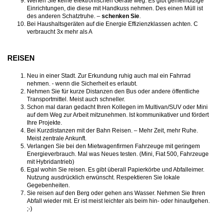
Werfen Sie keine elektronischen Geräte weg. Es gibt gemeinützige
Einrichtungen, die diese mit Handkuss nehmen. Des einen Müll ist
des anderen Schatztruhe. –
schenken Sie
.
Bei Haushaltsgeräten auf die Energie Effizienzklassen achten. C
verbraucht 3x mehr als A
REISEN
Neu in einer Stadt. Zur Erkundung ruhig auch mal ein Fahrrad
nehmen. - wenn die Sicherheit es erlaubt.
Nehmen Sie für kurze Distanzen den Bus oder andere öffentliche
Transportmittel. Meist auch schneller.
Schon mal daran gedacht Ihren Kollegen im Multivan/SUV oder Mini
auf dem Weg zur Arbeit mitzunehmen. Ist kommunikativer und fördert
Ihre Projekte.
Bei Kurzdistanzen mit der Bahn Reisen. – Mehr Zeit, mehr Ruhe.
Meist zentrale Ankunft.
Verlangen Sie bei den Mietwagenfirmen Fahrzeuge mit geringem
Energieverbrauch. Mal was Neues testen. (Mini, Fiat 500, Fahrzeuge
mit Hybridantrieb)
Egal wohin Sie reisen. Es gibt überall Papierkörbe und Abfalleimer.
Nutzung ausdrücklich erwünscht. Respektieren Sie lokale
Gegebenheiten.
Sie reisen auf den Berg oder gehen ans Wasser. Nehmen Sie Ihren
Abfall wieder mit. Er ist meist leichter als beim hin- oder hinaufgehen.
;-)