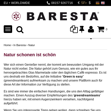
EU + WORLDWIDE
08157 9267716
SHIPPING
TOGGLE
0
NAVIGATION
Home
›
In Baresta
›
Natur
Natur schonen ist schön
Wer sich einen Genießer nennt, der kommt am bewussten Umgang mit der
Natur nicht vorbei. Die Natur gehört zum Genuss, wie ein gutes aus Ihr
hervorgebrachtes Glas Marmelade oder den täglichen Caffè espresso. Es ist
uns deshalb ein Bedürfnis, auf die Initiative “
Green is easy
”
(greendreamteam) aufmerksam zu machen und unsere Plattform auch für
diese Art der Information zur Verfügung zu stellen.
Es sind wie immer die einfachen Handlungen, die uns den Alltag gefälliger
machen. Einen Auszug diverser Empfehlungen des '
greendreamteams
'
hierzu haben wir, mit einem Augenzwinkern versehen, nachfolgend
aufgeführt.
Wenn Sie uns interessante Tipps geben wollen, dann schreiben Sie uns