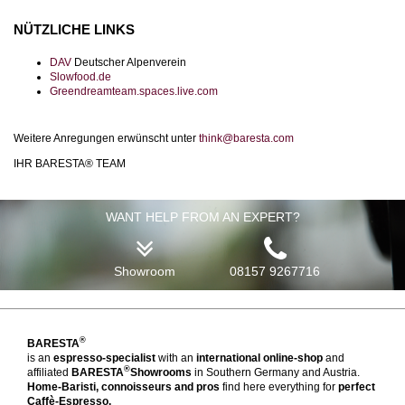
NÜTZLICHE LINKS
DAV
Deutscher Alpenverein
Slowfood.de
Greendreamteam.spaces.live.com
Weitere Anregungen erwünscht unter
think@baresta.com
IHR BARESTA® TEAM
WANT HELP FROM AN EXPERT?
Showroom
08157 9267716
®
BARESTA
is an
espresso-specialist
with an
international online-shop
and
®
affiliated
BARESTA
Showrooms
in Southern Germany and Austria.
Home-Baristi, connoisseurs and pros
find here everything for
perfect
Caffè-Espresso.