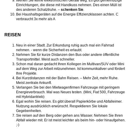
Werfen Sie keine elektronischen Geräte weg. Es gibt gemeinützige
Einrichtungen, die diese mit Handkuss nehmen. Des einen Müll ist
des anderen Schatztruhe. –
schenken Sie
.
Bei Haushaltsgeräten auf die Energie Effizienzklassen achten. C
verbraucht 3x mehr als A
REISEN
Neu in einer Stadt. Zur Erkundung ruhig auch mal ein Fahrrad
nehmen. - wenn die Sicherheit es erlaubt.
Nehmen Sie für kurze Distanzen den Bus oder andere öffentliche
Transportmittel. Meist auch schneller.
Schon mal daran gedacht Ihren Kollegen im Multivan/SUV oder Mini
auf dem Weg zur Arbeit mitzunehmen. Ist kommunikativer und fördert
Ihre Projekte.
Bei Kurzdistanzen mit der Bahn Reisen. – Mehr Zeit, mehr Ruhe.
Meist zentrale Ankunft.
Verlangen Sie bei den Mietwagenfirmen Fahrzeuge mit geringem
Energieverbrauch. Mal was Neues testen. (Mini, Fiat 500, Fahrzeuge
mit Hybridantrieb)
Egal wohin Sie reisen. Es gibt überall Papierkörbe und Abfalleimer.
Nutzung ausdrücklich erwünscht. Respektieren Sie lokale
Gegebenheiten.
Sie reisen auf den Berg oder gehen ans Wasser. Nehmen Sie Ihren
Abfall wieder mit. Er ist meist leichter als beim hin- oder hinaufgehen.
;-)