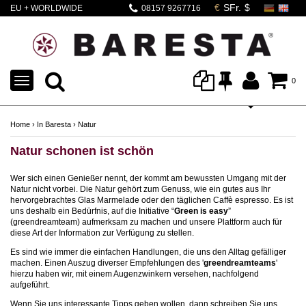
EU + WORLDWIDE
08157 9267716
SHIPPING
TOGGLE
0
NAVIGATION
Home
›
In Baresta
›
Natur
Natur schonen ist schön
Wer sich einen Genießer nennt, der kommt am bewussten Umgang mit der
Natur nicht vorbei. Die Natur gehört zum Genuss, wie ein gutes aus Ihr
hervorgebrachtes Glas Marmelade oder den täglichen Caffè espresso. Es ist
uns deshalb ein Bedürfnis, auf die Initiative “
Green is easy
”
(greendreamteam) aufmerksam zu machen und unsere Plattform auch für
diese Art der Information zur Verfügung zu stellen.
Es sind wie immer die einfachen Handlungen, die uns den Alltag gefälliger
machen. Einen Auszug diverser Empfehlungen des '
greendreamteams
'
hierzu haben wir, mit einem Augenzwinkern versehen, nachfolgend
aufgeführt.
Wenn Sie uns interessante Tipps geben wollen, dann schreiben Sie uns