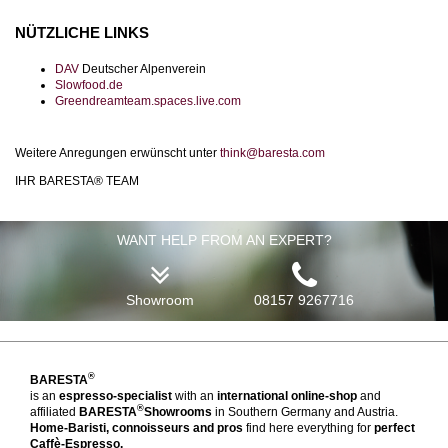
NÜTZLICHE LINKS
DAV
Deutscher Alpenverein
Slowfood.de
Greendreamteam.spaces.live.com
Weitere Anregungen erwünscht unter
think@baresta.com
IHR BARESTA® TEAM
WANT HELP FROM AN EXPERT?
Showroom
08157 9267716
®
BARESTA
is an
espresso-specialist
with an
international online-shop
and
®
affiliated
BARESTA
Showrooms
in Southern Germany and Austria.
Home-Baristi, connoisseurs and pros
find here everything for
perfect
Caffè-Espresso.