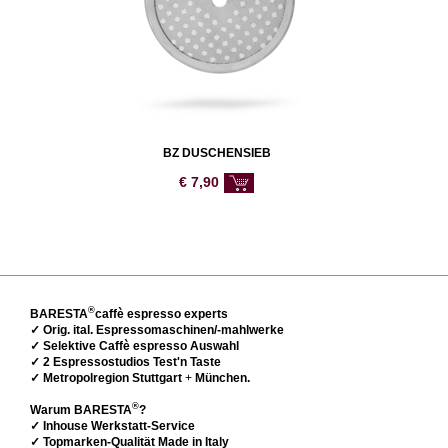
BZ DUSCHENSIEB
€
7,90
®
BARESTA
caffè espresso experts
✓ Orig. ital. Espressomaschinen/-mahlwerke
✓ Selektive Caffè espresso Auswahl
✓ 2 Espressostudios Test'n Taste
✓ Metropolregion Stuttgart
+
München.
®
Warum BARESTA
?
✓ Inhouse Werkstatt-Service
✓ Topmarken-Qualität Made in Italy