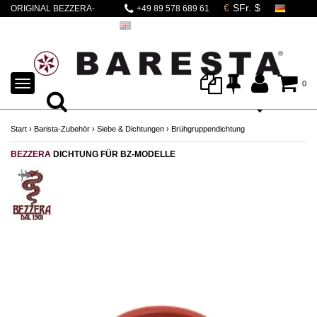
ORIGINAL BEZZERA-
+49 89 578 689 61
DICHTUNG FÜR BZ-
BRÜHGRUPPEN
TOGGLE
0
NAVIGATION
Start
›
Barista-Zubehör
›
Siebe & Dichtungen
›
Brühgruppendichtung
BEZZERA
DICHTUNG FÜR BZ-MODELLE