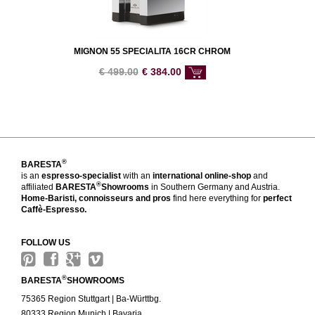
MIGNON 55 SPECIALITA 16CR CHROM
€
499.00
€
384.00
®
BARESTA
is an
espresso-specialist
with an
international online-shop
and
®
affiliated
BARESTA
Showrooms
in Southern Germany and Austria.
Home-Baristi, connoisseurs and pros
find here everything for
perfect
Caffè-Espresso.
FOLLOW US
®
BARESTA
SHOWROOMS
75365 Region Stuttgart | Ba-Württbg.
80333 Region Munich | Bavaria