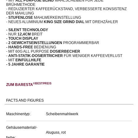
- MIT
ALL PURPOSE BLIND
MAHLSCHEIBEN FÜR JEDE
BRÜHMETHODE
- REDUZIERTER KAFFEERÜCKSTAND, VERBESSERTE KONSISTENZ
DER MAHLUNG
-
STUFENLOSE
MAHLWERKEINSTELLUNG
- NEUES ALUMINIUM
KING SIZE GRIND DIAL
MIT DREHZÄHLER
- SILENT TECHNOLOGY
- NUR
12,4CM
BREIT
- TOUCH DISPLAY
- 2 GEWICHTSEINSTELLUNGEN
PROGRAMMIERBAR
- HANDS-FREE
BEDIENUNG
- MIT 60G ALL PURPOSE
DOSIERBECHER
-
ANTI-STATIK-DOSIERTRICHER
FÜR WENIGER KAFFEEVERLUST
- MIT
EINFÜLLHILFE
- 5 JAHRE GARANTIE
®BESTPREIS
ZUM BARESTA
FACTS AND FIGURES
Maschinentyp:
Scheibenmahlwerk
Gehäusematerial/-
Aluguss, rot
farbe: