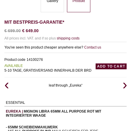
Gallery
Produkt
MIT BESTPREIS-GARANTIE*
€
699.00
€
649.00
All prices incl. VAT. and if so plus
shipping costs
You've seen this product cheaper anywhere else?
Contact us
Product code
14100276
AVAILABLE
ADD TO CART
5-10 TAGE, GRATISVERSAND INNERHALB DER BRD
leaf through „Eureka“
ESSENTIAL
EUREKA |
MIGNON LIBRA 65MM ALL PURPOSE ROT
MIT
INTEGRIERTER WAAGE
- 65MM SCHEIBENMAHLWERK