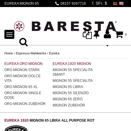
EUREKA MIGNON 65
08157 9267716
LIBRA ALL
PURPOSE rot
TOGGLE
0
NAVIGATION
Home
›
Espresso-Mahlwerke
›
Eureka
EUREKA ORO MIGNON
EUREKA 1920 MIGNON
ORO MIGNON STARK
MIGNON 55 SPECIALITA
SMART
ORO MIGNON DOLCE
VITA
MIGNON 55 SPECIALITA
ORO MIGNON 65 XL
MIGNON 65 LIBRA
ORO MIGNON SINGLE
MIGNON 55 SILENZIO
DOSE
MIGNON 65 ZERO
ORO MIGNON ZUBEHÖR
MIGNON ZUBEHÖR
EUREKA 1920
MIGNON 65 LIBRA ALL PURPOSE ROT