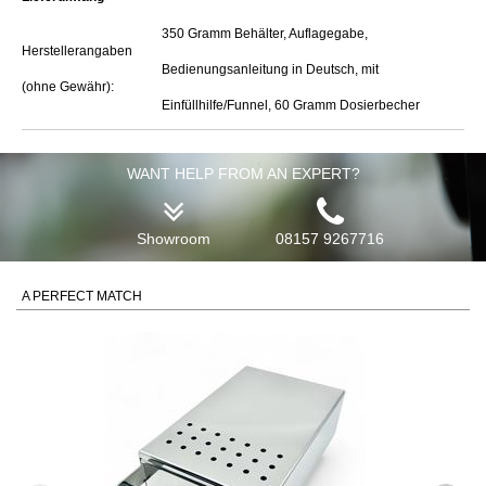
350 Gramm Behälter, Auflagegabe,
Herstellerangaben
Bedienungsanleitung in Deutsch, mit
(ohne Gewähr):
Einfüllhilfe/Funnel, 60 Gramm Dosierbecher
WANT HELP FROM AN EXPERT?
Showroom
08157 9267716
A PERFECT MATCH