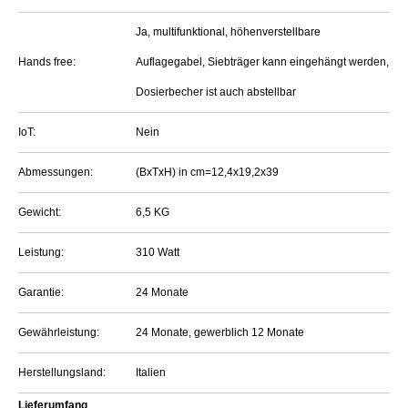
Ja, multifunktional, höhenverstellbare
Hands free:
Auflagegabel, Siebträger kann eingehängt werden,
Dosierbecher ist auch abstellbar
IoT:
Nein
Abmessungen:
(BxTxH) in cm=12,4x19,2x39
Gewicht:
6,5 KG
Leistung:
310 Watt
Garantie:
24 Monate
Gewährleistung:
24 Monate, gewerblich 12 Monate
Herstellungsland:
Italien
Lieferumfang