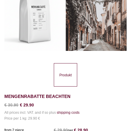
Produkt
MENGENRABATTE BEACHTEN
€
30.90
€
29.90
All prices incl. VAT. and if so plus
shipping costs
Price per 1 kg: 29.90 €
€
29.90
€
28.90
from 2 piece
per