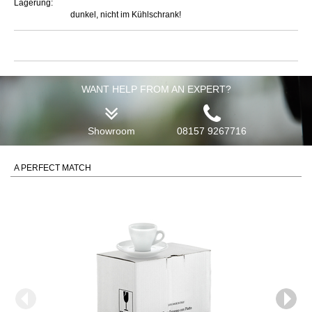
Lagerung:
dunkel, nicht im Kühlschrank!
WANT HELP FROM AN EXPERT?
Showroom
08157 9267716
A PERFECT MATCH