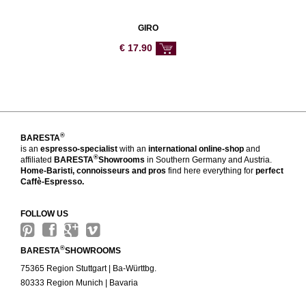
GIRO
€
17.90
®
BARESTA
is an
espresso-specialist
with an
international online-shop
and
®
affiliated
BARESTA
Showrooms
in Southern Germany and Austria.
Home-Baristi, connoisseurs and pros
find here everything for
perfect
Caffè-Espresso.
FOLLOW US
®
BARESTA
SHOWROOMS
75365 Region Stuttgart | Ba-Württbg.
80333 Region Munich | Bavaria