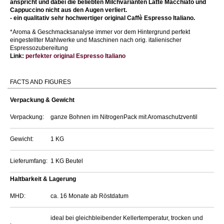
anspricht und dabei die beliebten Milchvarianten Latte Macchiato und
Cappuccino nicht aus den Augen verliert.
- ein qualitativ sehr hochwertiger original Caffè Espresso Italiano.
*Aroma & Geschmacksanalyse immer vor dem Hintergrund perfekt
eingestellter Mahlwerke und Maschinen nach orig. italienischer
Espressozubereitung
Link:
perfekter
original Espresso Italiano
FACTS AND FIGURES
Verpackung & Gewicht
Verpackung:
ganze Bohnen im NitrogenPack mit Aromaschutzventil
Gewicht:
1 KG
Lieferumfang:
1 KG Beutel
Haltbarkeit & Lagerung
MHD:
ca. 16 Monate ab Röstdatum
ideal bei gleichbleibender Kellertemperatur, trocken und