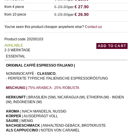
€
29.90
€
27.90
from 4 piece
per
€
29.90
€
26.90
from 10 piece
per
You've seen this product cheaper anywhere else?
Contact us
Product code
20200103
AVAILABLE
ADD TO CART
2-3 WERKTAGE
ESSENTIAL
ORIGINAL CAFFÈ ESPRESSO ITALIANO |
NONNINOCAFFÈ -
CLASSICO
,
- PERFEKTE TYPISCHE ITALIENISCHE ESPRESSORÖSTUNG
MISCHUNG |
75% ARABICA - 25% ROBUSTA
HERKUNFT
| BRASILIEN (SW), NICARAGUA (W), ETHIOPIA (W) - INDIEN
(W), INDONESIEN (W)
AROMA
| NACH MANDELN, NUSSIG
KÖRPER
| AUSGEPRÄGT VOLL
SÄURE
| WENIG
NACHGESCHMACK
| ANHALTEND-GEBÄCK, BROTKRUSTE
ALS CAPPUCCINO
| NOTEN VON CARAMEL