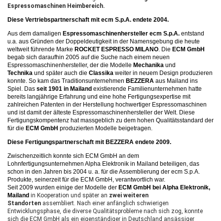
Espressomaschinen Heimbereich
.
Diese Vertriebspartnerschaft mit ecm S.p.A. endete 2004.
Aus dem damaligen
Espressomaschinenhersteller ecm S.p.A.
entstand
u.a. aus Gründen der Doppeldeutigkeit in der Namensgebung die heute
weltweit führende Marke
ROCKET ESPRESSO MILANO
. Die
ECM GmbH
begab sich daraufhin 2005 auf die Suche nach einem neuen
Espressomaschinenhersteller, der die Modelle
Mechanika
und
Technika
und später auch die
Classika
weiter in neuem Design produzieren
konnte. So kam das Traditionsunternehmen
BEZZERA
aus Mailand ins
Spiel. Das
seit 1901 in Mailand
existierende Familienunternehmen hatte
bereits langjährige Erfahrung und eine hohe Fertigungsexpertise mit
zahlreichen Patenten in der Herstellung hochwertiger Espressomaschinen
und ist damit der älteste Espressomaschinenhersteller der Welt. Diese
Fertigungskompentenz hat massgeblich zu dem hohen Qualitätsstandard der
für die
ECM GmbH
produzierten Modelle beigetragen.
Diese Fertigungspartnerschaft mit BEZZERA endete 2009.
Zwischenzeitlich konnte sich ECM GmbH an dem
Lohnfertigungsunternehmen Alpha Elektronik in Mailand beteiligen, das
schon in den Jahren bis 2004 u. a. für die Assemblierung der ecm S.p.A.
Produkte, seinerzeit für die ECM GmbH, verantwortlich war.
Seit 2009 wurden einige der Modelle der
ECM GmbH bei Alpha Elektronik,
Mailand
in Kooperation und später an
zwei weiteren
Standorten
assembliert. Nach einer anfänglich schwierigen
Entwicklungsphase, die diverse Qualitätsprobleme nach sich zog, konnte
sich die ECM GmbH als ein eigenständiger in Deutschland ansässiger