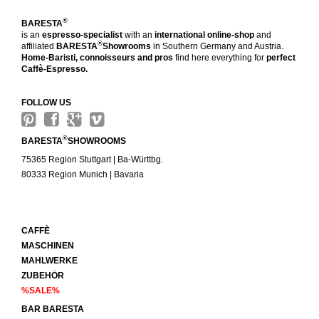
®
BARESTA
is an
espresso-specialist
with an
international online-shop
and
®
affiliated
BARESTA
Showrooms
in Southern Germany and Austria.
Home-Baristi, connoisseurs and pros
find here everything for
perfect
Caffè-Espresso.
FOLLOW US
®
BARESTA
SHOWROOMS
75365 Region Stuttgart | Ba-Württbg.
80333 Region Munich | Bavaria
CAFFÈ
MASCHINEN
MAHLWERKE
ZUBEHÖR
%SALE%
BAR BARESTA