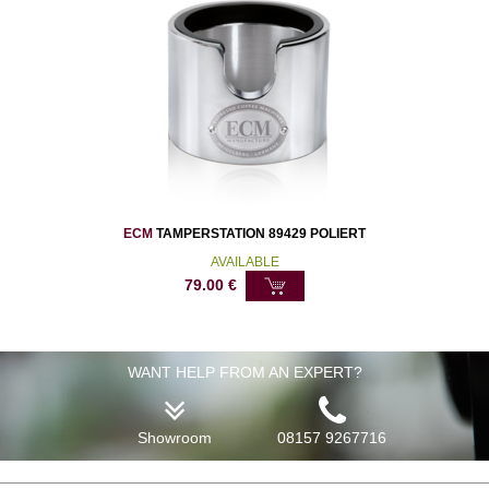
ECM
TAMPERSTATION 89429 POLIERT
AVAILABLE
79.00
€
WANT HELP FROM AN EXPERT?
Showroom
08157 9267716