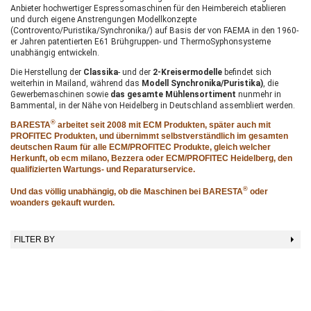
Anbieter hochwertiger Espressomaschinen für den Heimbereich etablieren
und durch eigene Anstrengungen Modellkonzepte
(Controvento/Puristika/Synchronika/) auf Basis der von FAEMA in den 1960-
er Jahren patentierten E61 Brühgruppen- und ThermoSyphonsysteme
unabhängig entwickeln.
Die Herstellung der
Classika
- und der
2-Kreisermodelle
befindet sich
weiterhin in Mailand, während das
Modell
Synchronika/Puristika)
, die
Gewerbemaschinen sowie
das gesamte Mühlensortiment
nunmehr in
Bammental, in der Nähe von Heidelberg in Deutschland assembliert werden.
®
BARESTA
arbeitet seit 2008 mit ECM Produkten, später auch mit
PROFITEC Produkten,
und
übernimmt selbstverständlich im gesamten
deutschen Raum für alle ECM/PROFITEC Produkte, gleich welcher
Herkunft, ob ecm milano, Bezzera oder ECM/PROFITEC Heidelberg, den
qualifizierten Wartungs- und Reparaturservice.
®
Und das völlig unabhängig, ob die Maschinen bei BARESTA
oder
woanders gekauft wurden.
FILTER BY