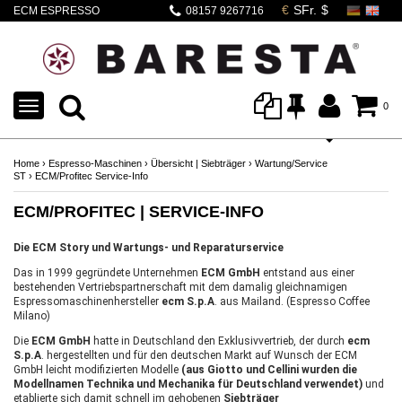
ECM ESPRESSO
08157 9267716
MASCHINEN
TOGGLE
0
NAVIGATION
Home
›
Espresso-Maschinen
›
Übersicht | Siebträger
›
Wartung/Service
ST
›
ECM/Profitec Service-Info
ECM/PROFITEC | SERVICE-INFO
Die ECM Story und Wartungs- und Reparaturservice
Das in 1999 gegründete Unternehmen
ECM GmbH
entstand aus einer
bestehenden Vertriebspartnerschaft mit dem damalig gleichnamigen
Espressomaschinenhersteller
ecm
S.p.A
. aus Mailand. (Espresso Coffee
Milano)
Die
ECM GmbH
hatte in Deutschland den Exklusivvertrieb, der durch
ecm
S.p.A
. hergestellten und für den deutschen Markt auf Wunsch der ECM
GmbH leicht modifizierten Modelle
(aus Giotto und Cellini wurden die
Modellnamen Technika und Mechanika für Deutschland verwendet)
und
etablierte sich damit schnell im gehobenen
Siebträger