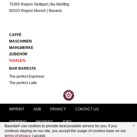
75365 Region Stuttgart | Ba-Württbg.
80333 Region Munich | Bavaria
CAFFÈ
MASCHINEN
MAHLWERKE
ZUBEHÖR
%SALE%
BAR BARESTA
The perfect Espresso
The perfect Latte
IMPRINT
AGB
PRIVACY
CONTACT US
SHIPPING
PAYMENT
JOBS
×
Baresta® use cookies to provide best possible service for you. If you
continue staying on our site, you accept the usage of cookies base on our
KUNDENSERVICE@BARESTA.COM
terms of privacy
.
I accept.