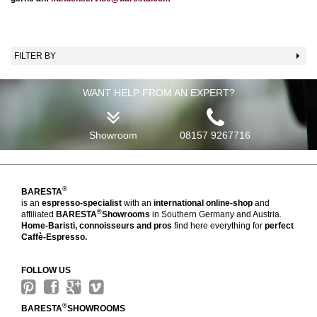
FILTER BY
WANT HELP FROM AN EXPERT?
Showroom
08157 9267716
®
BARESTA
is an
espresso-specialist
with an
international online-shop
and
®
affiliated
BARESTA
Showrooms
in Southern Germany and Austria.
Home-Baristi, connoisseurs and pros
find here everything for
perfect
Caffè-Espresso.
FOLLOW US
®
BARESTA
SHOWROOMS