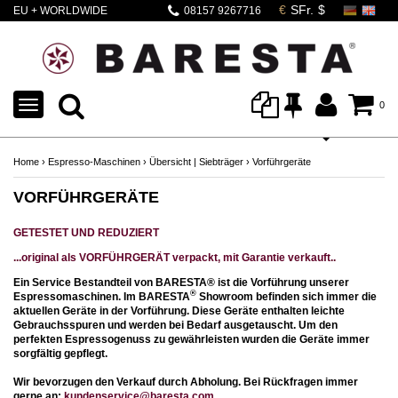
EU + WORLDWIDE
08157 9267716
SHIPPING
TOGGLE
0
NAVIGATION
Home
›
Espresso-Maschinen
›
Übersicht | Siebträger
›
Vorführgeräte
VORFÜHRGERÄTE
GETESTET UND REDUZIERT
...original als VORFÜHRGERÄT verpackt, mit Garantie verkauft..
Ein Service Bestandteil von BARESTA® ist die Vorführung unserer
®
Espressomaschinen. Im BARESTA
Showroom befinden sich immer die
aktuellen Geräte in der Vorführung. Diese Geräte enthalten leichte
Gebrauchsspuren und werden bei Bedarf ausgetauscht. Um den
perfekten Espressogenuss zu gewährleisten wurden die Geräte immer
sorgfältig gepflegt.
Wir bevorzugen den Verkauf durch Abholung. Bei Rückfragen immer
gerne an:
kundenservice@baresta.com