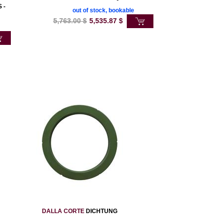
 -
out of stock, bookable
5,763.00
$
5,535.87
$
DALLA CORTE
DICHTUNG