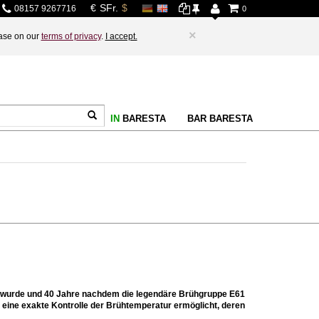
08157 9267716
0
×
base on our
terms of privacy
.
I accept.
IN
BARESTA
BAR BARESTA
wurde und 40 Jahre nachdem die legendäre Brühgruppe E61
 eine exakte Kontrolle der Brühtemperatur ermöglicht, deren