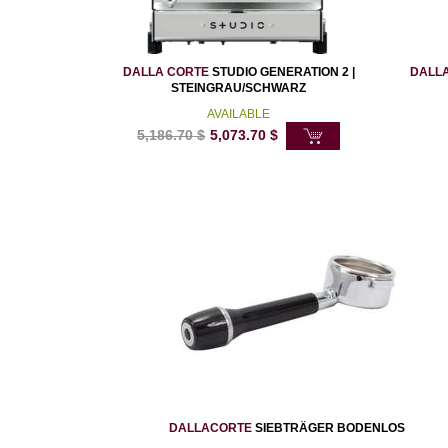
DALLA CORTE
STUDIO GENERATION 2 |
DALL
STEINGRAU/SCHWARZ
AVAILABLE
5,186.70
$
5,073.70
$
DALLACORTE
SIEBTRÄGER BODENLOS