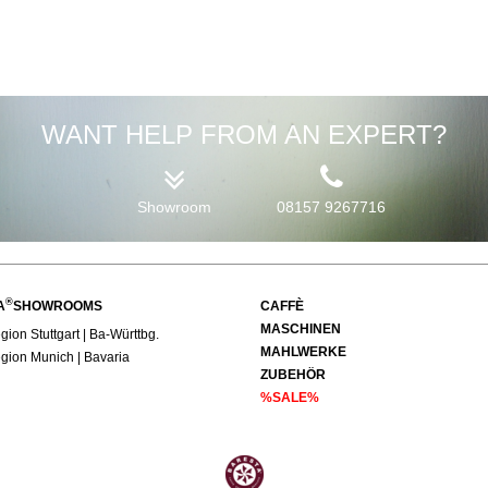
WANT HELP FROM AN EXPERT?
Showroom
08157 9267716
®
A
SHOWROOMS
CAFFÈ
MASCHINEN
ion Stuttgart | Ba-Württbg.
MAHLWERKE
ion Munich | Bavaria
ZUBEHÖR
%SALE%