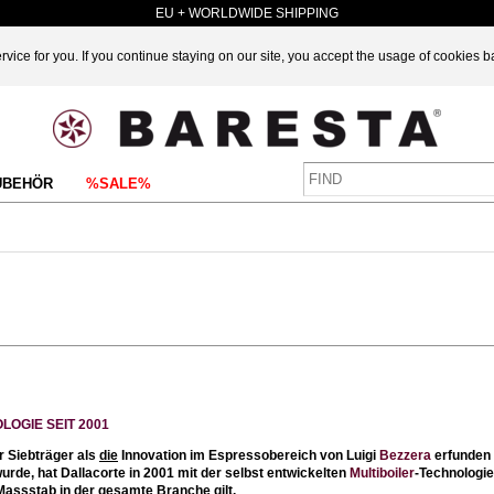
EU + WORLDWIDE SHIPPING
vice for you. If you continue staying on our site, you accept the usage of cookies 
UBEHÖR
%SALE%
LOGIE SEIT 2001
 Siebträger als
die
Innovation im Espressobereich von Luigi
Bezzera
erfunden 
urde, hat Dallacorte in 2001 mit der selbst entwickelten
Multiboiler
-Technologie
Massstab in der gesamte Branche gilt.