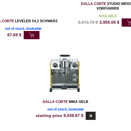
DALLA CORTE
STUDIO WEISS
VORFÜHRER
AVAILABLE
A CORTE
LEVELER 54,3 SCHWARZ
5,073.70
$
3,955.00
$
out of stock, bookable
67.69
$
DALLA CORTE
MINA GELB
out of stock, bookable
starting price
9,038.87
$