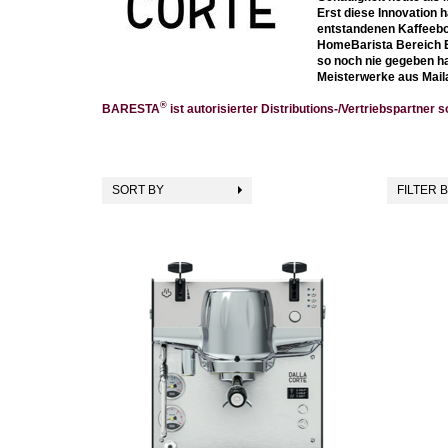
Erst diese Innovation 
entstandenen Kaffeeboo
HomeBarista Bereich E
so noch nie gegeben hat
Meisterwerke aus Mail
®
BARESTA
ist autorisierter Distributions-/Vertriebspartn
SORT BY
FILTER 