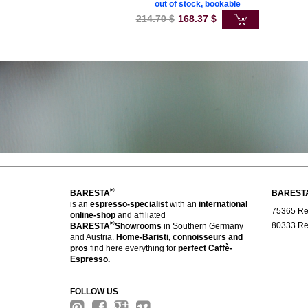
out of stock, bookable
214.70
$
168.37
$
®
BARESTA
BAREST
is an
espresso-specialist
with an
international
75365 Reg
online-shop
and affiliated
®
80333 Reg
BARESTA
Showrooms
in Southern Germany
and Austria.
Home-Baristi, connoisseurs and
pros
find here everything for
perfect Caffè-
Espresso.
FOLLOW US