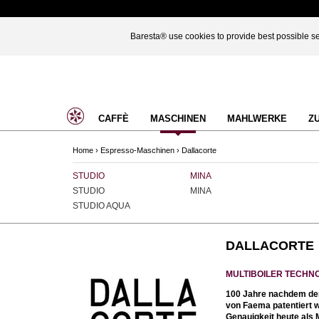
Baresta® use cookies to provide best possible ser
CAFFÈ
MASCHINEN
MAHLWERKE
Z
Home
›
Espresso-Maschinen
›
Dallacorte
STUDIO
MINA
STUDIO
MINA
STUDIO AQUA
DALLACORTE
MULTIBOILER TECHNO
100 Jahre nachdem der
von Faema patentiert w
Genauigkeit heute als 