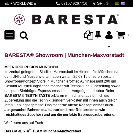
EU + WORLDWIDE
08157 9267716
SHIPPING
TOGGLE
0
NAVIGATION
BARESTA® Showroom | München-Maxvorstadt
METROPOLREGION MÜNCHEN
Im zentral gelegenen Stadtteil Maxvorstadt im Hinterhof in München nahe
dem UNI und Museenviertel haben wir am 25.08.15 unseren besten
Showroom/Konzept Store in München eröffnet. Auf insgesamt 200 qm
Gesamt-/Ausstellungsfläche machen wir Technik und Zubereitung sowie
das pure Siebträger-Espressomaschinen-Vergnügen erlebbar. Beim
BARESTA® TEST'N TASTE
erklären wir nicht nur ausführlich die
Zubereitung und die Technik, sondern verkosten mit Ihnen auch gleich
Ihren Lieblingsespresso. Das moderne offene Konzept enthält auch
ausgesuchte Bohnen qualitätsorientierter Röstereien sowie
reichhaltiges Zubehör rund um die perfekte Espressozubereitung.
Wir freuen uns auf Euch
®
Das BARESTA
TEAM München-Maxvorstadt