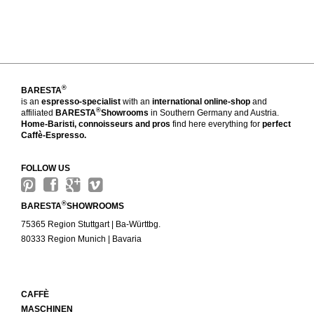
®
BARESTA
is an
espresso-specialist
with an
international online-shop
and
®
affiliated
BARESTA
Showrooms
in Southern Germany and Austria.
Home-Baristi, connoisseurs and pros
find here everything for
perfect
Caffè-Espresso.
FOLLOW US
®
BARESTA
SHOWROOMS
75365 Region Stuttgart | Ba-Württbg.
80333 Region Munich | Bavaria
CAFFÈ
MASCHINEN