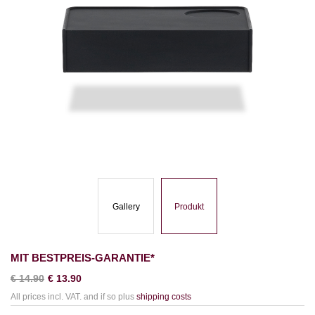
Gallery
Produkt
MIT BESTPREIS-GARANTIE*
€
14.90
€
13.90
All prices incl. VAT. and if so plus
shipping costs