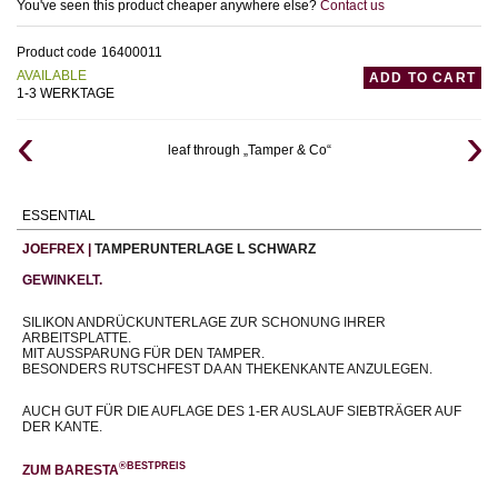
You've seen this product cheaper anywhere else?
Contact us
Product code
16400011
AVAILABLE
ADD TO CART
1-3 WERKTAGE
leaf through „Tamper & Co“
ESSENTIAL
JOEFREX |
TAMPERUNTERLAGE L SCHWARZ
GEWINKELT.
SILIKON ANDRÜCKUNTERLAGE ZUR SCHONUNG IHRER
ARBEITSPLATTE.
MIT AUSSPARUNG FÜR DEN TAMPER.
BESONDERS RUTSCHFEST DA AN THEKENKANTE ANZULEGEN.
AUCH GUT FÜR DIE AUFLAGE DES 1-ER AUSLAUF SIEBTRÄGER AUF
DER KANTE.
®BESTPREIS
ZUM BARESTA