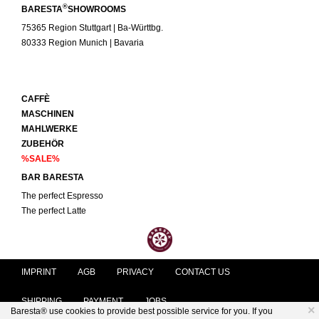
®
BARESTA
SHOWROOMS
75365 Region Stuttgart | Ba-Württbg.
80333 Region Munich | Bavaria
CAFFÈ
MASCHINEN
MAHLWERKE
ZUBEHÖR
%SALE%
BAR BARESTA
The perfect Espresso
The perfect Latte
IMPRINT
AGB
PRIVACY
CONTACT US
SHIPPING
PAYMENT
JOBS
×
Baresta® use cookies to provide best possible service for you. If you