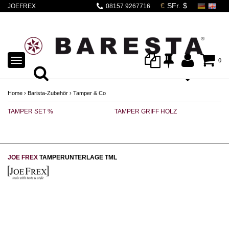
JOEFREX
08157 9267716
TAMPERUNTERLAGE
TML schwarz
TOGGLE
0
NAVIGATION
Home
›
Barista-Zubehör
›
Tamper & Co
TAMPER SET %
TAMPER GRIFF HOLZ
TA
JOE FREX
TAMPERUNTERLAGE TML