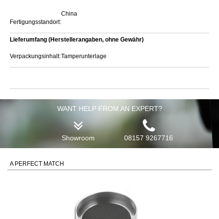
China
Fertigungsstandort:
Lieferumfang (Herstellerangaben, ohne Gewähr)
Verpackungsinhalt:
Tamperunterlage
WANT HELP FROM AN EXPERT?
Showroom
08157 9267716
A PERFECT MATCH