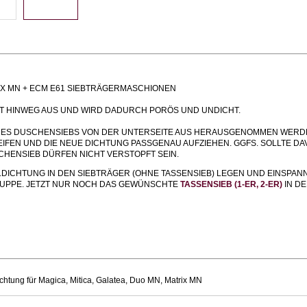
TRIX MN + ECM E61 SIEBTRÄGERMASCHIONEN
IT HINWEG AUS UND WIRD DADURCH PORÖS UND UNDICHT.
DES DUSCHENSIEBS VON DER UNTERSEITE AUS HERAUSGENOMMEN WERD
FEN UND DIE NEUE DICHTUNG PASSGENAU AUFZIEHEN. GGFS. SOLLTE DA
CHENSIEB DÜRFEN NICHT VERSTOPFT SEIN.
.DICHTUNG IN DEN SIEBTRÄGER (OHNE TASSENSIEB) LEGEN UND EINSPA
HGRUPPE. JETZT NUR NOCH DAS GEWÜNSCHTE
TASSENSIEB (1-ER, 2-ER)
IN D
chtung für Magica, Mitica, Galatea, Duo MN, Matrix MN