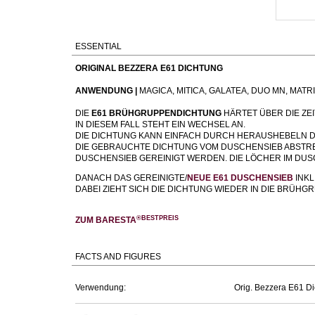
ESSENTIAL
ORIGINAL BEZZERA E61 DICHTUNG
ANWENDUNG |
MAGICA, MITICA, GALATEA, DUO MN, MA
DIE
E61 BRÜHGRUPPENDICHTUNG
HÄRTET ÜBER DIE ZE
IN DIESEM FALL STEHT EIN WECHSEL AN.
DIE DICHTUNG KANN EINFACH DURCH HERAUSHEBELN 
DIE GEBRAUCHTE DICHTUNG VOM DUSCHENSIEB ABSTREI
DUSCHENSIEB GEREINIGT WERDEN. DIE LÖCHER IM DUS
DANACH DAS GEREINIGTE/
NEUE E61 DUSCHENSIEB
INKL
DABEI ZIEHT SICH DIE DICHTUNG WIEDER IN DIE BRÜ
®BESTPREIS
ZUM BARESTA
FACTS AND FIGURES
Verwendung:
Orig. Bezzera E61 Di