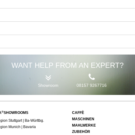
WANT HELP FROM AN EXPERT?
Showroom
08157 9267716
®
A
SHOWROOMS
CAFFÈ
MASCHINEN
ion Stuttgart | Ba-Württbg.
MAHLWERKE
ion Munich | Bavaria
ZUBEHÖR