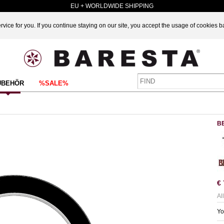
EU + WORLDWIDE SHIPPING
vice for you. If you continue staying on our site, you accept the usage of cookies 
UBEHÖR
%SALE%
B
€
Al
Yo