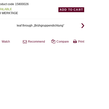
oduct code
15800026
AILABLE
ADD TO CART
-3 WERKTAGE
leaf through „Brühgruppendichtung“
Watch
Recommend
Compare
Print