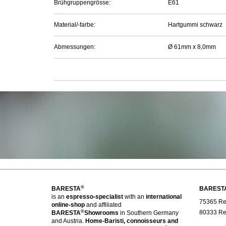
Brühgruppengrösse:
E61
Material/-farbe:
Hartgummi schwarz
Abmessungen:
Ø 61mm x 8,0mm
®
BARESTA
BAREST
is an
espresso-specialist
with an
international
75365 Reg
online-shop
and affiliated
®
80333 Reg
BARESTA
Showrooms
in Southern Germany
and Austria.
Home-Baristi, connoisseurs and