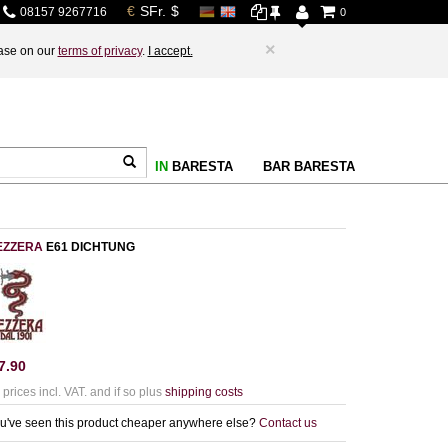
08157 9267716
0
×
base on our
terms of privacy
.
I accept.
IN
BARESTA
BAR BARESTA
EZZERA
E61 DICHTUNG
7.90
l prices incl. VAT. and if so plus
shipping costs
u've seen this product cheaper anywhere else?
Contact us