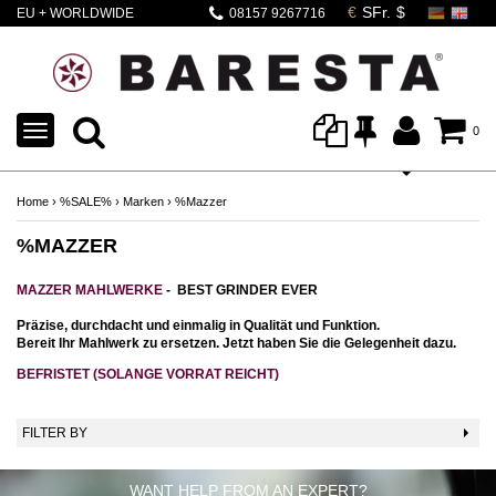
EU + WORLDWIDE
08157 9267716
SHIPPING
TOGGLE
0
NAVIGATION
Home
›
%SALE%
›
Marken
›
%Mazzer
%MAZZER
MAZZER MAHLWERKE
- BEST GRINDER EVER
Präzise, durchdacht und einmalig in Qualität und Funktion.
Bereit Ihr Mahlwerk zu ersetzen. Jetzt haben Sie die Gelegenheit dazu.
BEFRISTET (SOLANGE VORRAT REICHT)
FILTER BY
WANT HELP FROM AN EXPERT?