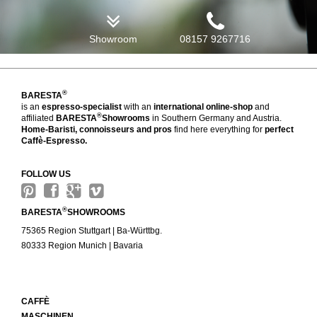
Showroom
08157 9267716
®
BARESTA
is an
espresso-specialist
with an
international online-shop
and
®
affiliated
BARESTA
Showrooms
in Southern Germany and Austria.
Home-Baristi, connoisseurs and pros
find here everything for
perfect
Caffè-Espresso.
FOLLOW US
®
BARESTA
SHOWROOMS
75365 Region Stuttgart | Ba-Württbg.
80333 Region Munich | Bavaria
CAFFÈ
MASCHINEN