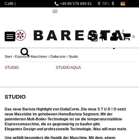
Caffè |
+49 89 578 689 61
Espressomaschinen |
Mahlwerke | Barista
Zubehör
TOGGLE
0
NAVIGATION
Start
›
Espresso-Maschinen
›
Dallacorte
›
Studio
STUDIO
STUDIO AQUA
STUDIO
Das neue Barista Highlight von DallaCorte. Die neue S T U D ! O setzt
neue Masstäbe im gehobenen HomeBarista Segment. Mit der
patentierten Mult-Boiler-Technologie ist sie die temperaturstabilste
Espressomaschine, die es gegenwärtig zu kaufen gibt.
Elegantes Design und professionelle Technologie. Was will man mehr.
Uns gefällt besonders die Haptik der Maschine. Mit dem, einem