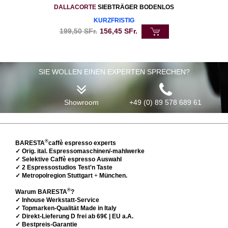
DALLACORTE
SIEBTRÄGER BODENLOS
KURZFRISTIG
199,50
SFr.
156,45
SFr.
SIE WOLLEN EINEN EXPERTEN SPRECHEN?
Showroom
+49 (0) 89 578 689 61
®
BARESTA
caffè espresso experts
✓ Orig. ital. Espressomaschinen/-mahlwerke
✓ Selektive Caffè espresso Auswahl
✓ 2 Espressostudios Test'n Taste
✓ Metropolregion Stuttgart
+
München.
®
Warum BARESTA
?
✓ Inhouse Werkstatt-Service
✓ Topmarken-Qualität Made in Italy
✓ Direkt-Lieferung D frei ab 69€ | EU a.A.
✓ Bestpreis-Garantie