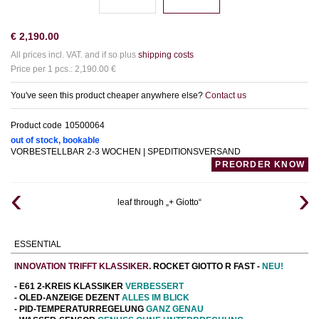
€
2,190.00
All prices incl. VAT. and if so plus
shipping costs
Price per 1 pcs.: 2,190.00 €
You've seen this product cheaper anywhere else?
Contact us
Product code
10500064
out of stock, bookable
VORBESTELLBAR 2-3 WOCHEN | SPEDITIONSVERSAND
PREORDER KNOW
leaf through „+ Giotto“
ESSENTIAL
INNOVATION TRIFFT KLASSIKER
. ROCKET GIOTTO R FAST -
NEU!
- E61 2-KREIS KLASSIKER
VERBESSERT
- OLED-ANZEIGE DEZENT
ALLES IM BLICK
- PID-
TEMPERATURREGELUNG
GANZ
GENAU