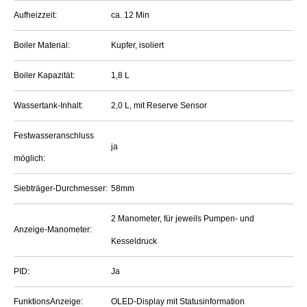
Aufheizzeit:
ca. 12 Min
Boiler Material:
Kupfer, isoliert
Boiler Kapazität:
1,8 L
Wassertank-Inhalt:
2,0 L, mit Reserve Sensor
Festwasseranschluss
ja
möglich:
Siebträger-Durchmesser:
58mm
2 Manometer, für jeweils Pumpen- und
Anzeige-Manometer:
Kesseldruck
PID:
Ja
FunktionsAnzeige:
OLED-Display mit Statusinformation