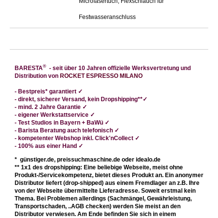
Microfasertuch, Flexschlauch für
Festwasseranschluss
®
BARESTA
- seit über 10 Jahren offizielle Werksvertretung und
Distribution von
ROCKET ESPRESSO MILANO
-
Bestpreis* garantiert
✓
- direkt
, sicherer Versand, kein Dropshipping**
✓
- mind. 2 Jahre Garantie ✓
- eigener Werkstattservice
✓
- Test Studios in Bayern + BaWü
✓
- Barista Beratung auch telefonisch
✓
- kompetenter Webshop
inkl. Click'nCollect ✓
- 100% aus einer Hand
✓
* günstiger.de, preissuchmaschine.de oder idealo.de
** 1x1 des dropshipping: Eine beliebige Webseite, meist ohne
Produkt-/Servicekompetenz, bietet dieses Produkt an. Ein anonymer
Distributor liefert (drop-shipped) aus einem Fremdlager an z.B. Ihre
von der Webseite übermittelte Lieferadresse. Soweit erstmal kein
Thema. Bei Problemen allerdings (Sachmängel, Gewährleistung,
Transportschaden, ..AGB checken) werden Sie meist an den
Distributor verwiesen. Am Ende befinden Sie sich in einem