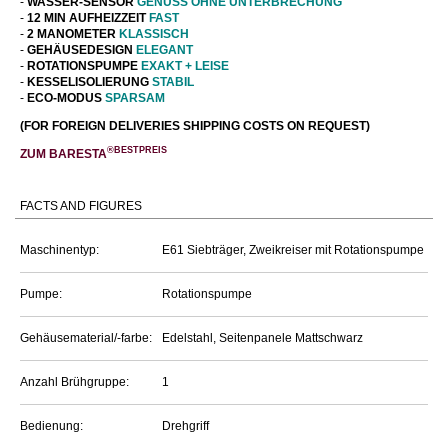
-
WASSER-SENSOR
GENUSS OHNE UNTERBRECHUNG
-
12 MIN AUFHEIZZEIT
FAST
-
2 MANOMETER
KLASSISCH
-
GEHÄUSEDESIGN
ELEGANT
-
ROTATIONSPUMPE
EXAKT + LEISE
-
KESSELISOLIERUNG
STABIL
-
ECO-MODUS
SPARSAM
(FOR FOREIGN DELIVERIES SHIPPING COSTS ON REQUEST)
®BESTPREIS
ZUM
BARESTA
FACTS AND FIGURES
Maschinentyp:
E61 Siebträger, Zweikreiser mit Rotationspumpe
Pumpe:
Rotationspumpe
Gehäusematerial/-farbe:
Edelstahl, Seitenpanele Mattschwarz
Anzahl Brühgruppe:
1
Bedienung:
Drehgriff