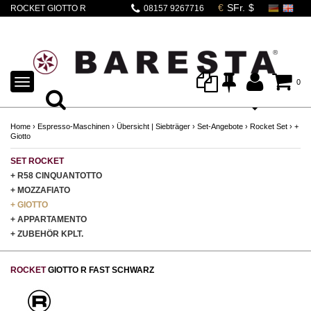
ROCKET GIOTTO R
08157 9267716
FAST
MATTSCHWARZ
TOGGLE
0
NAVIGATION
Home
›
Espresso-Maschinen
›
Übersicht | Siebträger
›
Set-Angebote
›
Rocket Set
›
+
Giotto
SET ROCKET
+ R58 CINQUANTOTTO
+ MOZZAFIATO
+ GIOTTO
+ APPARTAMENTO
+ ZUBEHÖR KPLT.
ROCKET
GIOTTO R FAST SCHWARZ