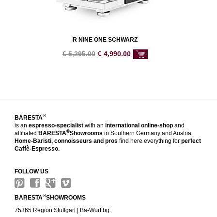
R NINE ONE SCHWARZ
€
5,295.00
€
4,990.00
®
BARESTA
is an
espresso-specialist
with an
international online-shop
and
®
affiliated
BARESTA
Showrooms
in Southern Germany and Austria.
Home-Baristi, connoisseurs and pros
find here everything for
perfect
Caffè-Espresso.
FOLLOW US
®
BARESTA
SHOWROOMS
75365 Region Stuttgart | Ba-Württbg.