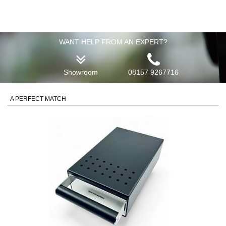
WANT HELP FROM AN EXPERT?
Showroom
08157 9267716
A PERFECT MATCH