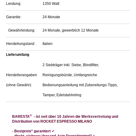
Leistung:
1350 Watt
Garantie:
24 Monate
Gewährleistung:
24 Monate, gewerblich 12 Monate
Herstellungsland:
Italien
Lieferumfang
2 Siebträger inkl. Siebe, Blindfilter,
Herstellerangaben
Reinigungsbürste, Umfangreiche
(ohne Gewähr):
Bedienungsanleitung mit Zubereitungs-Tipps,
Tamper, Edelstahlreling
®
BARESTA
- ist seit über 10 Jahren die Werksvertretung und
Distribution von
ROCKET ESPRESSO MILANO
-
Bestpreis* garantiert
✓
- direkt
, sicherer Versand, kein Dropshipping**
✓