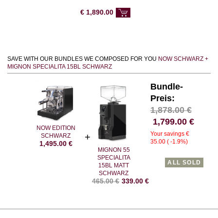
€
1,890.00
SAVE WITH OUR BUNDLES WE COMPOSED FOR YOU
NOW SCHWARZ +
MIGNON SPECIALITA 15BL SCHWARZ
Bundle-
Preis:
1,878.00
€
1,799.00
€
NOW EDITION
Your savings €
SCHWARZ
35.00 ( -1.9%)
1,495.00
€
MIGNON 55
SPECIALITA
ALL SOLD
15BL MATT
SCHWARZ
465.00
€
339.00
€