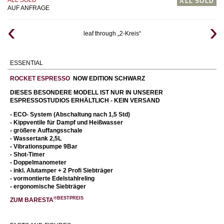
ALL SOLD
AUF ANFRAGE
leaf through „2-Kreis“
ESSENTIAL
ROCKET ESPRESSO
NOW EDITION SCHWARZ
DIESES BESONDERE MODELL IST NUR IN UNSERER
ESPRESSOSTUDIOS ERHÄLTLICH - KEIN VERSAND
- ECO- System (Abschaltung nach 1,5 Std)
- Kippventile für Dampf und Heißwasser
- größere Auffangsschale
- Wassertank 2,5L
- Vibrationspumpe 9Bar
- Shot-Timer
- Doppelmanometer
-
inkl. Alutamper + 2 Profi Siebträger
- vormontierte Edelstahlreling
- ergonomische Siebträger
®BESTPREIS
ZUM BARESTA