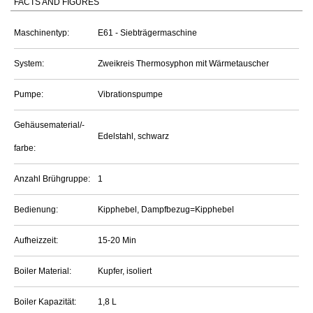
FACTS AND FIGURES
Maschinentyp:
E61 - Siebträgermaschine
System:
Zweikreis Thermosyphon mit Wärmetauscher
Pumpe:
Vibrationspumpe
Gehäusematerial/-
Edelstahl, schwarz
farbe:
Anzahl Brühgruppe:
1
Bedienung:
Kipphebel, Dampfbezug=Kipphebel
Aufheizzeit:
15-20 Min
Boiler Material:
Kupfer, isoliert
Boiler Kapazität:
1,8 L