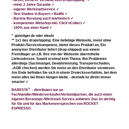
- mind. 2 Jahre Garantie ✓
- eigener Werkstattservice
✓
- Test Studios in Bayern + BaWü
✓
- Barista Beratung auch telefonisch
✓
- kompetenter Webshop
inkl. Click'nCollect ✓
- 100% aus einer Hand
✓
* günstiger.de oder idealo
** 1x1 des dropshipping: Eine beliebige Webseite, meist ohne
Produkt-/Servicekompetenz, bietet dieses Produkt an. Ein
anonymer Distributor liefert (drop-shipped) aus einem
Fremdlager an z.B. Ihre von der Webseite übermittelte
Lieferadresse. Soweit erstmal kein Thema. Bei Problemen
allerdings (Sachmängel, Gewährleistung, Transportschaden,
..AGB checken) werden Sie meist an den Distributor verwiesen.
Am Ende befinden Sie sich in einem Dreiecksverhältnis, bei dem
meist alles bei Ihnen hängen bleibt. - deshalb ist direkt immer
smarter
✓
®
BARESTA
- distribuiert nur an
Fachhändler/Wiederverkäufer/Verbundpartner, die auch einen
eigenen Beratungs-/Werkstatt-Service anbieten. Das ist wichtig
für Sie und für das Markenversprechen von ROCKET
ESPRESSO.