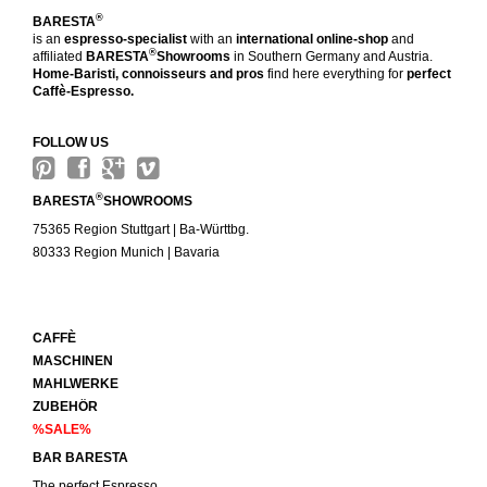
®
BARESTA
is an
espresso-specialist
with an
international online-shop
and
®
affiliated
BARESTA
Showrooms
in Southern Germany and Austria.
Home-Baristi, connoisseurs and pros
find here everything for
perfect
Caffè-Espresso.
FOLLOW US
®
BARESTA
SHOWROOMS
75365 Region Stuttgart | Ba-Württbg.
80333 Region Munich | Bavaria
CAFFÈ
MASCHINEN
MAHLWERKE
ZUBEHÖR
%SALE%
BAR BARESTA
The perfect Espresso