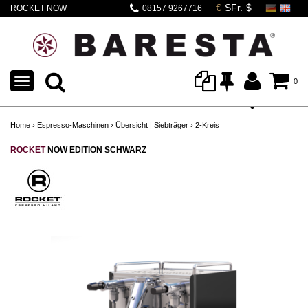
ROCKET NOW
08157 9267716
SCHWARZ
TOGGLE
0
NAVIGATION
Home
›
Espresso-Maschinen
›
Übersicht | Siebträger
›
2-Kreis
ROCKET
NOW EDITION SCHWARZ