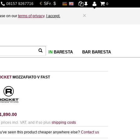
08157 9267716
0
×
base on our
terms of privacy
.
I accept.
IN
BARESTA
BAR BARESTA
OCKET
MOZZAFIATO V FAST
1,890.00
l prices incl. VAT. and if so plus
shipping costs
u've seen this product cheaper anywhere else?
Contact us