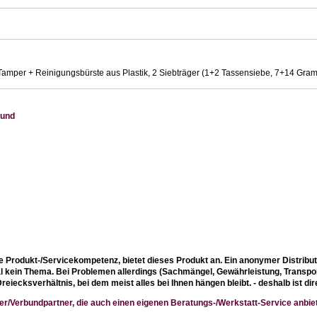
 Tamper + Reinigungsbürste aus Plastik, 2 Siebträger (1+2 Tassensiebe, 7+14 Gra
 und
e Produkt-/Servicekompetenz, bietet dieses Produkt an. Ein anonymer Distributo
al kein Thema. Bei Problemen allerdings (Sachmängel, Gewährleistung, Transp
reiecksverhältnis, bei dem meist alles bei Ihnen hängen bleibt. - deshalb ist d
er/Verbundpartner, die auch einen eigenen Beratungs-/Werkstatt-Service anbiet