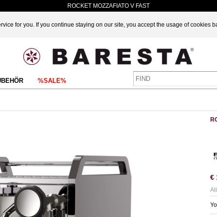
ROCKET MOZZAFIATO V FAST
vice for you. If you continue staying on our site, you accept the usage of cookies 
UBEHÖR
%SALE%
R
€
Al
Yo