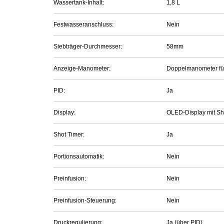
Wassertank-Inhalt:
1,8 L
Festwasseranschluss:
Nein
Siebträger-Durchmesser:
58mm
Anzeige-Manometer:
Doppelmanometer fü
PID:
Ja
Display:
OLED-Display mit Sh
Shot Timer:
Ja
Portionsautomatik:
Nein
Preinfusion:
Nein
Preinfusion-Steuerung:
Nein
Druckregulierung:
Ja (über PID)