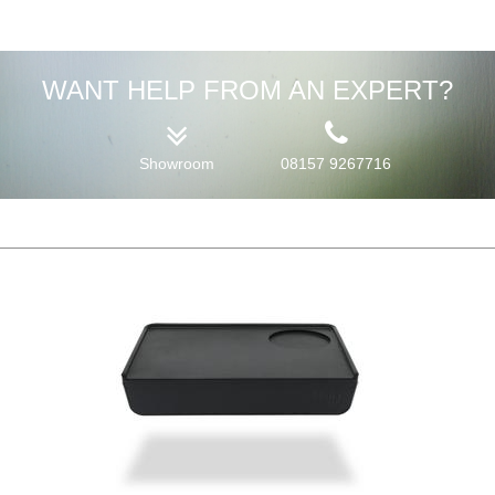
WANT HELP FROM AN EXPERT?
Showroom
08157 9267716