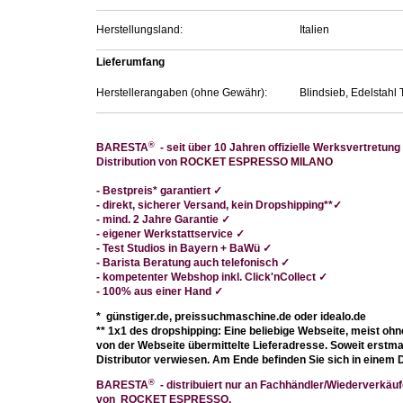
Herstellungsland:
Italien
Lieferumfang
Herstellerangaben (ohne Gewähr):
Blindsieb, Edelstahl
®
BARESTA
- seit über 10 Jahren offizielle Werksvertretung
Distribution von
ROCKET ESPRESSO MILANO
-
Bestpreis* garantiert
✓
- direkt
, sicherer Versand, kein Dropshipping**
✓
- mind. 2 Jahre Garantie ✓
- eigener Werkstattservice
✓
- Test Studios in Bayern + BaWü
✓
- Barista Beratung auch telefonisch
✓
- kompetenter Webshop
inkl. Click'nCollect ✓
- 100% aus einer Hand
✓
* günstiger.de, preissuchmaschine.de oder idealo.de
** 1x1 des dropshipping: Eine beliebige Webseite, meist ohn
von der Webseite übermittelte Lieferadresse. Soweit erstm
Distributor verwiesen. Am Ende befinden Sie sich in einem D
®
BARESTA
- distribuiert nur an Fachhändler/Wiederverkäuf
von ROCKET ESPRESSO.