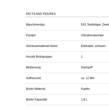
FACTS AND FIGURES
Maschinentyp:
E61 Siebträger, Zwei
Pumpe:
Vibrationspumpe
Gehäusematerial/-farbe:
Edelstahl, schwarz
Anzahl Brühgruppe:
1
Bedienung:
Drehgriff
Aufheizzeit:
ca. 12 Min
Boiler Material:
Kupfer
Boiler Kapazität:
1,8 L