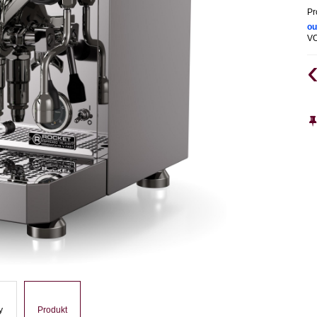
Pr
ou
V
y
Produkt