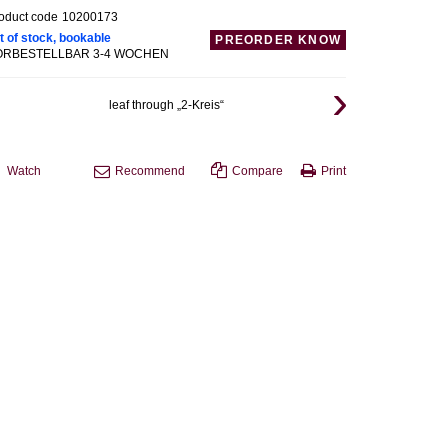
oduct code
10200173
t of stock, bookable
PREORDER KNOW
ORBESTELLBAR 3-4 WOCHEN
leaf through „2-Kreis“
Watch
Recommend
Compare
Print