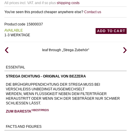
All prices incl. VAT. and if so plus
shipping costs
You've seen this product cheaper anywhere else?
Contact us
Product code
15800037
AVAILABLE
ADD TO CART
1-3 WERKTAGE
leaf through „Strega Zubehör“
ESSENTIAL
STREGA DICHTUNG - ORIGINAL VON BEZZERA
DIE BRÜHGRUPPENDICHTUNG DER STREGA MUSS BEI
VERSCHLEISS UNBEDINGT AUSGEWECHSELT
WERDEN, WENN FLÜSSIGKEIT NEBEN DEM FILTERTRÄGER
HERAUSTRITT ODER WENN SICH DER SIEBTRÄGER NUR SCHWER
SCHLIESSEN LÄSST.
®BESTPREIS
ZUM BARESTA
FACTS AND FIGURES