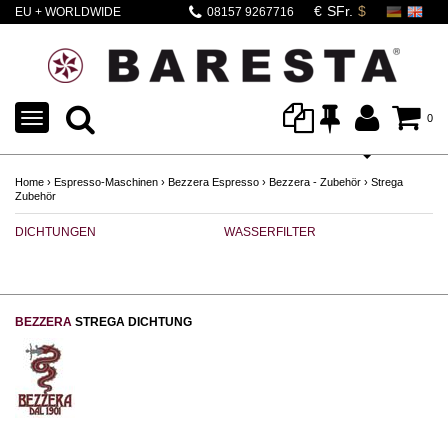
EU + WORLDWIDE
08157 9267716
SHIPPING
TOGGLE
0
NAVIGATION
Home
›
Espresso-Maschinen
›
Bezzera Espresso
›
Bezzera - Zubehör
›
Strega
Zubehör
DICHTUNGEN
WASSERFILTER
E6
BEZZERA
STREGA DICHTUNG