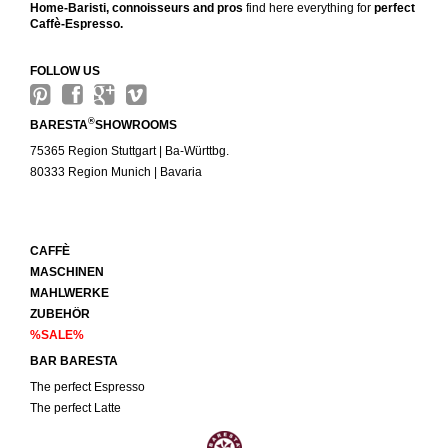
Home-Baristi, connoisseurs and pros
find here everything for
perfect
Caffè-Espresso.
FOLLOW US
®
BARESTA
SHOWROOMS
75365 Region Stuttgart | Ba-Württbg.
80333 Region Munich | Bavaria
CAFFÈ
MASCHINEN
MAHLWERKE
ZUBEHÖR
%SALE%
BAR BARESTA
The perfect Espresso
The perfect Latte