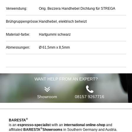
Verwendung:
Orig. Bezzera Handhebel Dichtung für STREGA
Brühgruppengrösse:
Handhebel, elektrisch beheizt
Material/-farbe:
Hartgummi schwarz
Abmessungen:
Ø 61,5mm x 8,5mm
WANT HELP FROM AN EXPERT?
Showroom
08157 9267716
®
BARESTA
is an
espresso-specialist
with an
international online-shop
and
®
affiliated
BARESTA
Showrooms
in Southern Germany and Austria.