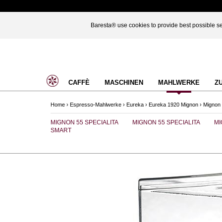
Baresta® use cookies to provide best possible ser
CAFFÈ
MASCHINEN
MAHLWERKE
Z
Home
›
Espresso-Mahlwerke
›
Eureka
›
Eureka 1920 Mignon
›
Mignon
MIGNON 55 SPECIALITA
MIGNON 55 SPECIALITA
MI
SMART