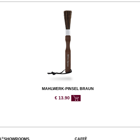
MAHLWERK-PINSEL BRAUN
€
13.90
®
A
SHOWROOMS
CAFFÈ