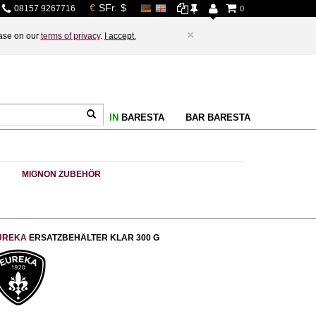
08157 9267716
0
×
base on our
terms of privacy
.
I accept.
IN
BARESTA
BAR BARESTA
MIGNON ZUBEHÖR
UREKA
ERSATZBEHÄLTER KLAR 300 G