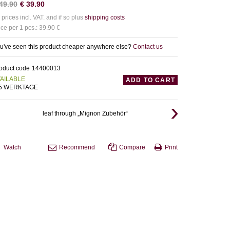
49.90
€
39.90
l prices incl. VAT. and if so plus
shipping costs
ice per 1 pcs.: 39.90 €
u've seen this product cheaper anywhere else?
Contact us
oduct code
14400013
AILABLE
ADD TO CART
-5 WERKTAGE
leaf through „Mignon Zubehör“
Watch
Recommend
Compare
Print