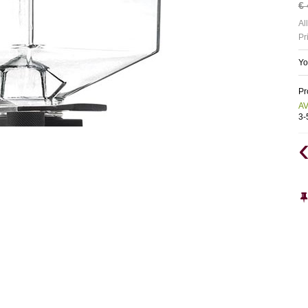
€
Al
Pr
Yo
Pr
AV
3