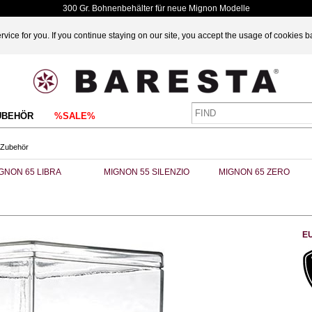
300 Gr. Bohnenbehälter für neue Mignon Modelle
vice for you. If you continue staying on our site, you accept the usage of cookies 
UBEHÖR
%SALE%
 Zubehör
GNON 65 LIBRA
MIGNON 55 SILENZIO
MIGNON 65 ZERO
E