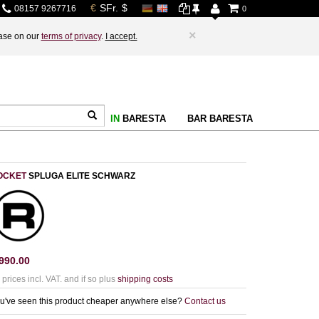
08157 9267716
0
×
base on our
terms of privacy
.
I accept.
IN
BARESTA
BAR BARESTA
OCKET
SPLUGA ELITE SCHWARZ
990.00
l prices incl. VAT. and if so plus
shipping costs
u've seen this product cheaper anywhere else?
Contact us