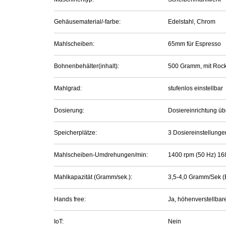
Gehäusematerial/-farbe:
Edelstahl, Chrom
Mahlscheiben:
65mm für Espresso
Bohnenbehälter(inhalt):
500 Gramm, mit Roc
Mahlgrad:
stufenlos einstellbar
Dosierung:
Dosiereinrichtung üb
Speicherplätze:
3 Dosiereinstellunge
Mahlscheiben-Umdrehungen/min:
1400 rpm (50 Hz) 16
Mahlkapazität (Gramm/sek.):
3,5-4,0 Gramm/Sek (
Hands free:
Ja, höhenverstellbar
IoT:
Nein