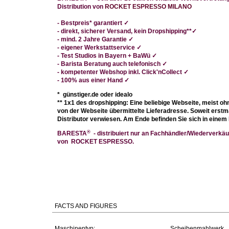
Distribution von
ROCKET ESPRESSO MILANO
-
Bestpreis* garantiert
✓
- direkt
, sicherer Versand, kein Dropshipping**
✓
- mind. 2 Jahre Garantie ✓
- eigener Werkstattservice
✓
- Test Studios in Bayern + BaWü
✓
- Barista Beratung auch telefonisch
✓
- kompetenter Webshop
inkl. Click'nCollect ✓
- 100% aus einer Hand
✓
* günstiger.de oder idealo
** 1x1 des dropshipping: Eine beliebige Webseite, meist oh
von der Webseite übermittelte Lieferadresse. Soweit erst
Distributor verwiesen. Am Ende befinden Sie sich in einem 
®
BARESTA
- distribuiert nur an Fachhändler/Wiederverkäu
von ROCKET ESPRESSO.
FACTS AND FIGURES
Maschinentyp:
Scheibenmahlwerk