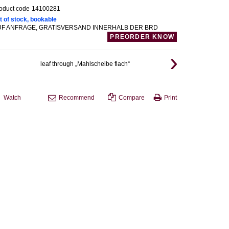
oduct code
14100281
t of stock, bookable
UF ANFRAGE, GRATISVERSAND INNERHALB DER BRD
PREORDER KNOW
leaf through „Mahlscheibe flach“
Watch
Recommend
Compare
Print