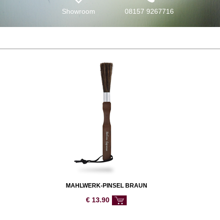
Showroom
08157 9267716
MAHLWERK-PINSEL BRAUN
€
13.90