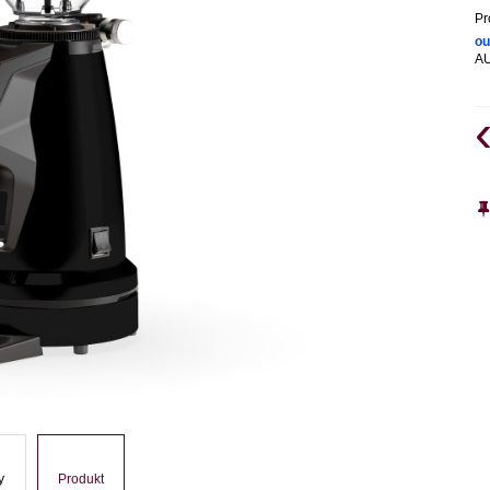
Pr
ou
A
y
Produkt