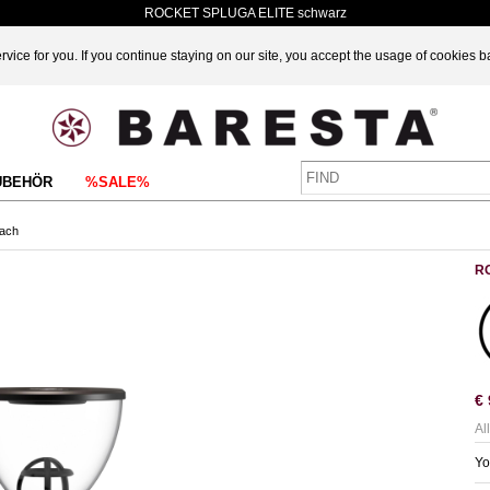
ROCKET SPLUGA ELITE schwarz
vice for you. If you continue staying on our site, you accept the usage of cookies 
UBEHÖR
%SALE%
lach
R
€
Al
Yo