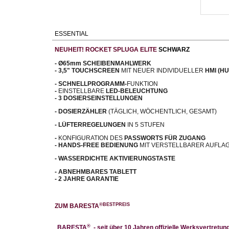
ESSENTIAL
NEUHEIT! ROCKET SPLUGA ELITE
SCHWARZ
- Ø65mm SCHEIBENMAHLWERK
- 3,5" TOUCHSCREEN
MIT NEUER INDIVIDUELLER
HMI (H
- SCHNELLPROGRAMM-
FUNKTION
-
EINSTELLBARE
LED-BELEUCHTUNG
- 3 DOSIERSEINSTELLUNGEN
- DOSIERZÄHLER
(TÄGLICH, WÖCHENTLICH, GESAMT)
- LÜFTERREGELUNGEN
IN 5 STUFEN
-
KONFIGURATION DES
PASSWORTS FÜR ZUGANG
- HANDS-FREE BEDIENUNG
MIT VERSTELLBARER AUFLA
- WASSERDICHTE AKTIVIERUNGSTASTE
- ABNEHMBARES TABLETT
- 2 JAHRE GARANTIE
®BESTPREIS
ZUM BARESTA
®
BARESTA
- seit über 10 Jahren offizielle Werksvertretun