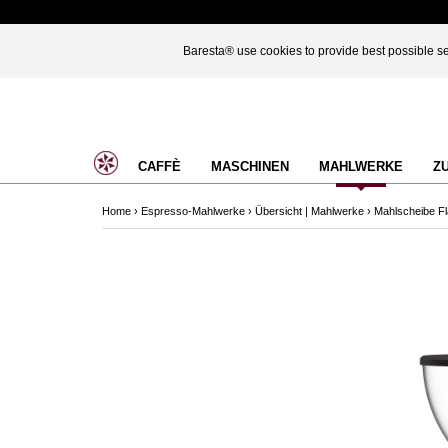
Baresta® use cookies to provide best possible ser
CAFFÈ
MASCHINEN
MAHLWERKE
Z
Home
›
Espresso-Mahlwerke
›
Übersicht | Mahlwerke
›
Mahlscheibe F