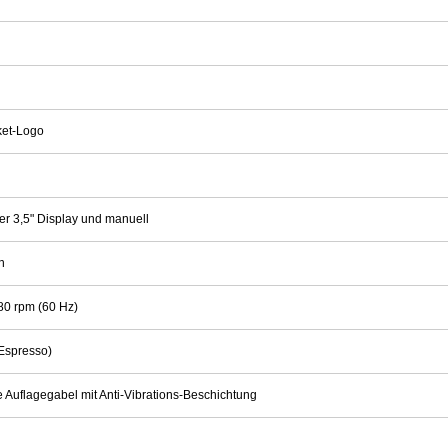
ket-Logo
er 3,5" Display und manuell
n
80 rpm (60 Hz)
Espresso)
e Auflagegabel mit Anti-Vibrations-Beschichtung