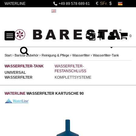
WATERLINE
+49 89 578 689 61
WASSERFILTER-
SOFTENER
KARTUSCHE
TOGGLE
0
NAVIGATION
Start
›
Barista-Zubehör
›
Reinigung & Pflege
›
Wasserfilter
›
Wasserfilter-Tank
WASSERFILTER-TANK
WASSERFILTER-
FESTANSCHLUSS
UNIVERSAL
WASSERFILTER
KOMPLETTSYSTEME
WATERLINE
WASSERFILTER KARTUSCHE 90