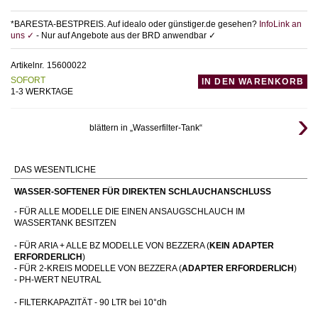
*BARESTA-BESTPREIS. Auf idealo oder günstiger.de gesehen?
InfoLink an
uns ✓
- Nur auf Angebote aus der BRD anwendbar ✓
Artikelnr.
15600022
SOFORT
IN DEN WARENKORB
1-3 WERKTAGE
blättern in „Wasserfilter-Tank“
DAS WESENTLICHE
WASSER-SOFTENER FÜR DIREKTEN SCHLAUCHANSCHLUSS
- FÜR ALLE MODELLE DIE EINEN ANSAUGSCHLAUCH IM
WASSERTANK BESITZEN
- FÜR ARIA + ALLE BZ MODELLE VON BEZZERA (
KEIN ADAPTER
ERFORDERLICH
)
- FÜR 2-KREIS MODELLE VON BEZZERA (
ADAPTER ERFORDERLICH
)
- PH-WERT NEUTRAL
- FILTERKAPAZITÄT - 90 LTR bei 10°dh