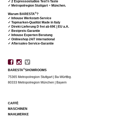
✓ 2 Espressostudios Test'n Taste
✓ Metropolregion Stuttgart
+
München.
®
Warum BARESTA
?
✓ Inhouse Werkstatt-Service
✓ Topmarken-Qualität Made in Italy
✓ Direkt-Lieferung D frei ab 69€ | EU a.A.
✓ Bestpreis-Garantie
✓ Inhouse Experten Beratung
✓ Onlineshop 24/7 international
✓ Aftersales-Service-Garantie
®
BARESTA
SHOWROOMS
75365 Metropolregion Stuttgart | Ba-Württbg.
80333 Metropolregion München | Bayern
CAFFÈ
MASCHINEN
MAHLWERKE