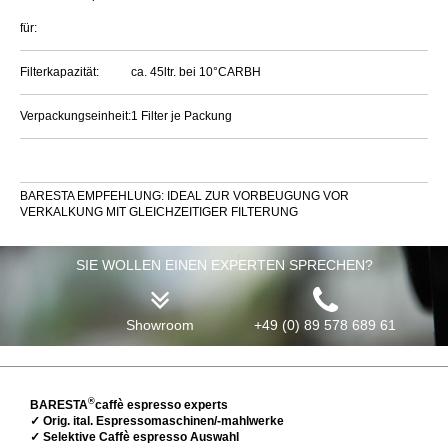
für:
Filterkapazität:
ca. 45ltr. bei 10°CARBH
Verpackungseinheit:
1 Filter je Packung
BARESTA EMPFEHLUNG: IDEAL ZUR VORBEUGUNG VOR
VERKALKUNG MIT GLEICHZEITIGER FILTERUNG
SIE WOLLEN EINEN EXPERTEN SPRECHEN?
Showroom
+49 (0) 89 578 689 61
®
BARESTA
caffè espresso experts
✓ Orig. ital. Espressomaschinen/-mahlwerke
✓ Selektive Caffè espresso Auswahl